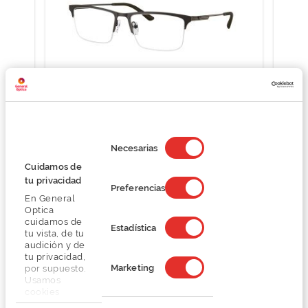
Emporio Armani 0EA1177
Selección
O preço inclui apenas a armação
de
Necesarias
118,50 €
consentimiento
Cuidamos de
158,00 €
tu privacidad
Preferencias
En General
Optica
cuidamos de
Estadística
tu vista, de tu
audición y de
tu privacidad,
Marketing
por supuesto.
Detalhes
Usamos
cookies
propias y de