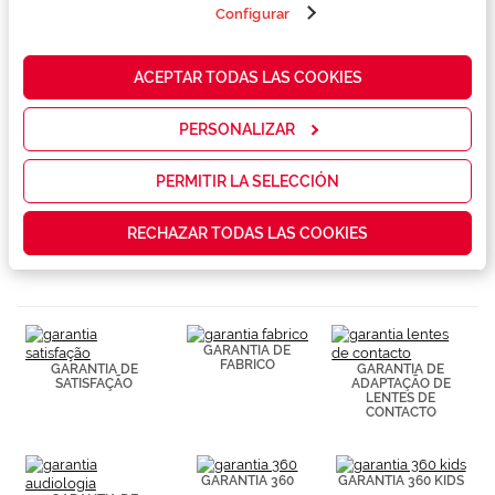
Marca
terceros en
Configurar
nuestra web
para analizar
cómo mejorar
Conselhos
ACEPTAR TODAS LAS COOKIES
nuestros
servicios y
mostrarte la
PERSONALIZAR
Serviços exclusivos
publicidad y
las
promociones
PERMITIR LA SELECCIÓN
que realmente
te interesan,
RECHAZAR TODAS LAS COOKIES
así como
contenidos
personalizados
para ti gracias
a un perfil
elaborado a
partir de tus
GARANTIA DE
FABRICO
hábitos de
GARANTIA DE
GARANTIA DE
SATISFAÇÃO
ADAPTAÇÃO DE
navegación
LENTES DE
(por ejemplo,
CONTACTO
de páginas
visitadas).
Puedes
consultar más
GARANTIA 360
GARANTIA 360 KIDS