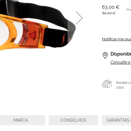
63,00 €
Pr
84,00 €
Notificar-me qu
Disponibi
Consulte a 
Recebe c
casa
MARCA
CONSELHOS
GARANTIAS 