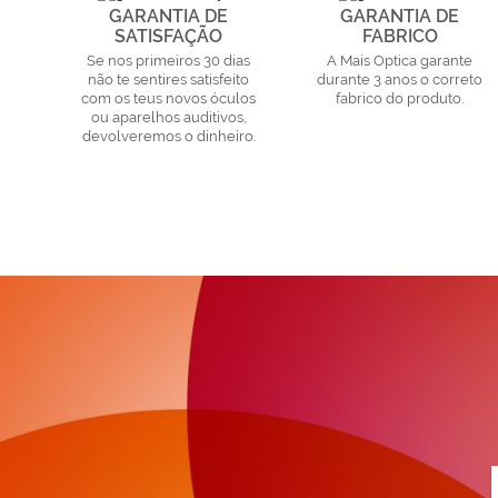
GARANTIA DE
GARANTIA DE
SATISFAÇÃO
FABRICO
Se nos primeiros 30 dias
A Mais Optica garante
não te sentires satisfeito
durante 3 anos o correto
com os teus novos óculos
fabrico do produto.
ou aparelhos auditivos,
devolveremos o dinheiro.
a