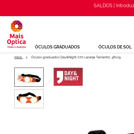
SALDOS | Introdu
Ir
para
o
Conteúdo
ÓCULOS GRADUADOS
ÓCULOS DE SOL
Início
Óculos graduados Day&Night 070 Laranja Tamanho: 46x19
Saltar
para
Óculos graduados Day&Night 0
o
Optica
final
da
Ref: 122806252
Galeria
de
imagens