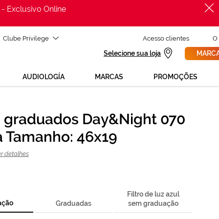
 - Exclusivo Online
Clube Privilege
Acesso clientes
O
Selecione sua loja
MARCA
AUDIOLOGÍA
MARCAS
PROMOÇÕES
 graduados Day&Night 070
PROCURAR
cisas de ajuda para mudar os teus óculos?
a Tamanho: 46x19
800 114 297
a para nós GRÁTIS no número
egunda a sexta, das 12h às 21h)
r detalhes
REVISAO DA VISTA
olicita uma
> marca consulta
Filtro de luz azul
ação
Graduadas
sem graduação