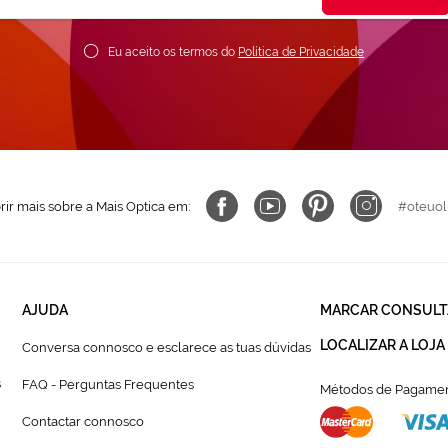
ossa
ewsletter:
Eu aceito os termos do
Política de Privacidade
ir mais sobre a Mais Optica em:
#oteuol
AJUDA
MARCAR CONSULT
LOCALIZAR A LOJA
Conversa connosco e esclarece as tuas dúvidas
s
FAQ - Perguntas Frequentes
Métodos de Pagamen
Contactar connosco