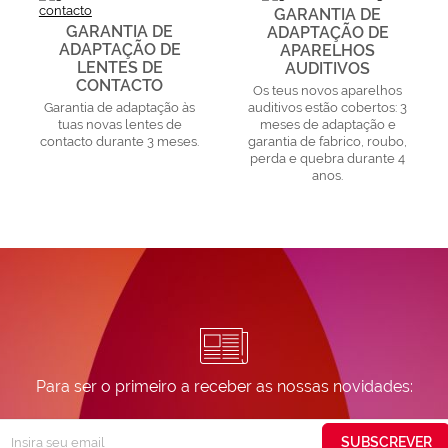
GARANTIA DE
GARANTIA DE
ADAPTAÇÃO DE
ADAPTAÇÃO DE
APARELHOS
LENTES DE
AUDITIVOS
CONTACTO
Os teus novos aparelhos
Garantia de adaptação às
auditivos estão cobertos: 3
tuas novas lentes de
meses de adaptação e
contacto durante 3 meses.
garantia de fabrico, roubo,
perda e quebra durante 4
anos.
Para ser o primeiro a receber as nossas novidades:
Subscreva
SUBSCREVER