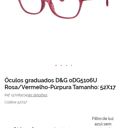
Saltar
para
Óculos graduados D&G 0DG5106U
o
Rosa/Vermelho-Púrpura Tamanho: 52X17
Óculos graduados D&G
202,49 €
início
O preço inclui apenas a
da
armação
269,99 €
0DG5106U
Ver detalhes
Ref: 157089234
Galeria
Rosa/Vermelho-
de
Calibre 52X17
imagens
Púrpura | Mais Optica
Filtro de luz
azul sem