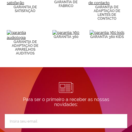
de páginas
GARANTIA DE
FABRICO
visitadas).
GARANTIA DE
GARANTIA DE
SATISFAÇÃO
ADAPTAÇÃO DE
Puedes
LENTES DE
consultar más
CONTACTO
información en
nuestra
Política de
Cookies.
GARANTIA 360
GARANTIA 360 KIDS
GARANTIA DE
ADAPTAÇÃO DE
APARELHOS
AUDITIVOS
Para ser o primeiro a receber as nossas
novidades:
Subscreva
a
nossa
Newsletter: