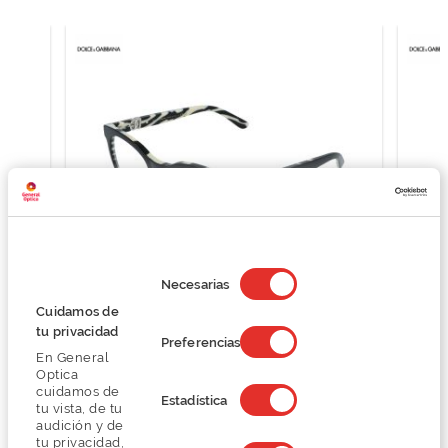
Selección
de
Necesarias
consentimiento
Cuidamos de
D&G 0DG3399
tu privacidad
O preço inclui apenas a armação
Preferencias
En General
157,80 €
Optica
263,00 €
cuidamos de
Estadística
tu vista, de tu
audición y de
tu privacidad,