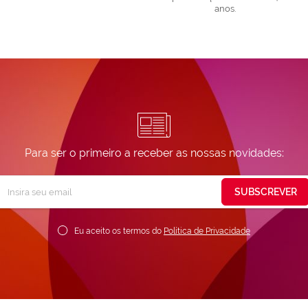
anos.
Para ser o primeiro a receber as nossas novidades:
Subscreva
SUBSCREVER
ossa
ewsletter:
Eu aceito os termos do
Política de Privacidade