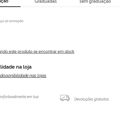
ação
Graduadas
sem graduação
eço só armação
ando este produto se encontrar em stock
lidade na loja
disponibilidade nas lojas
onfortavelmente em tua
Devoluções gratuitas