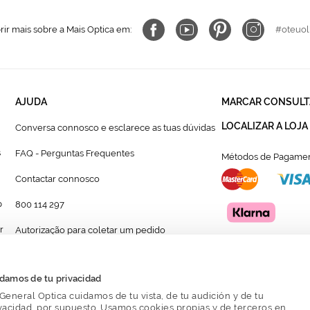
ir mais sobre a Mais Optica em:
#oteuol
AJUDA
MARCAR CONSULT
LOCALIZAR A LOJA
Conversa connosco e esclarece as tuas dúvidas
s
FAQ - Perguntas Frequentes
Métodos de Pagamen
Contactar connosco
p
800 114 297
r
Autorização para coletar um pedido
Formulário para acompanhante autorizado de
menor
damos de tu privacidad
General Optica cuidamos de tu vista, de tu audición y de tu
vacidad, por supuesto. Usamos cookies propias y de terceros en