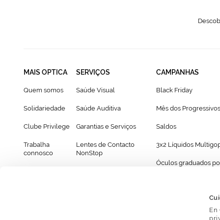
Descobr
MAIS OPTICA
SERVIÇOS
CAMPANHAS
Quem somos
Saúde Visual
Black Friday
Solidariedade
Saúde Auditiva
Mês dos Progressivo
Clube Privilege
Garantias e Serviços
Saldos
Trabalha
Lentes de Contacto
3x2 Líquidos Multigo
connosco
NonStop
Óculos graduados po
Franchising
Cartão Presente
69€
Provador virtual de óculos
Cui
En 
pri