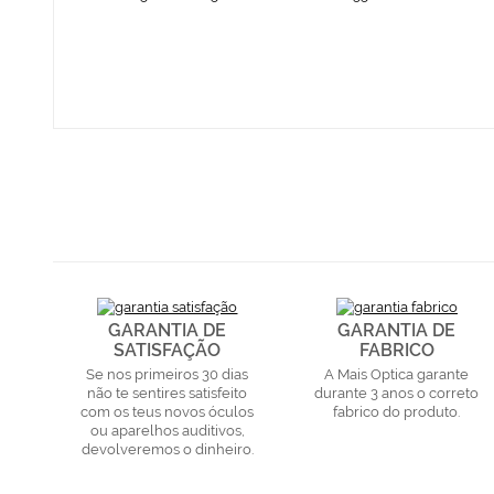
GARANTIA DE
GARANTIA DE
SATISFAÇÃO
FABRICO
Se nos primeiros 30 dias
A Mais Optica garante
não te sentires satisfeito
durante 3 anos o correto
com os teus novos óculos
fabrico do produto.
ou aparelhos auditivos,
devolveremos o dinheiro.