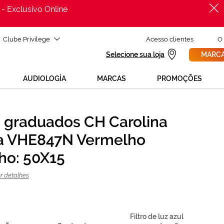
 - Exclusivo Online
Clube Privilege
Acesso clientes
O
Selecione sua loja
MARCA
AUDIOLOGÍA
MARCAS
PROMOÇÕES
 graduados CH Carolina
PROCURAR
Precisas de ajuda para mudar os teus óculos?
a VHE847N Vermelho
800 114 297
Liga para nós GRÁTIS no número
(de segunda a sexta, das 12h às 21h)
o: 50X15
REVISAO DA VISTA
ou solicita uma
> marca consulta
r detalhes
Filtro de luz azul