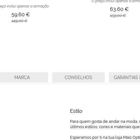
O preço inclui apenas a ar
eço inclui apenas a armação
63,60 €
59,60 €
159,00 €
149,00 €
MARCA
CONSELHOS
GARANTIAS 
Estilo
Para quem gosta de andar na moda, o
últimos estilos, cores e materiais q
Esperamos por ti na tua loja Mais Opt