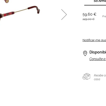
Só Arm
59,60 €
Pr
149,00 €
Notificar-me qu
Disponibi
Consulte a 
Recebe c
casa