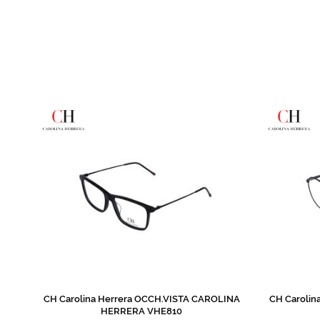
de
imagens
CH Carolina Herrera OCCH.VISTA CAROLINA
CH Carolin
HERRERA VHE810