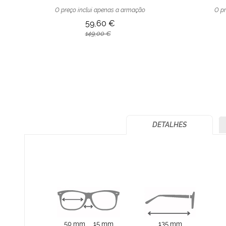
O preço inclui apenas a armação
O pr
59,60 €
149,00 €
DETALHES
50 mm
15 mm
135 mm