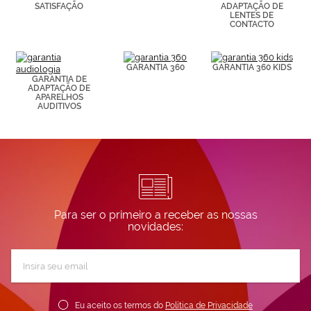
SATISFAÇÃO
ADAPTAÇÃO DE
visitadas).
LENTES DE
Puedes
CONTACTO
consultar más
información en
nuestra
GARANTIA 360
GARANTIA 360 KIDS
Política de
GARANTIA DE
Cookies.
ADAPTAÇÃO DE
APARELHOS
AUDITIVOS
Para ser o primeiro a receber as nossas
novidades:
Subscreva
a
nossa
Newsletter:
Eu aceito os termos do
Política de Privacidade