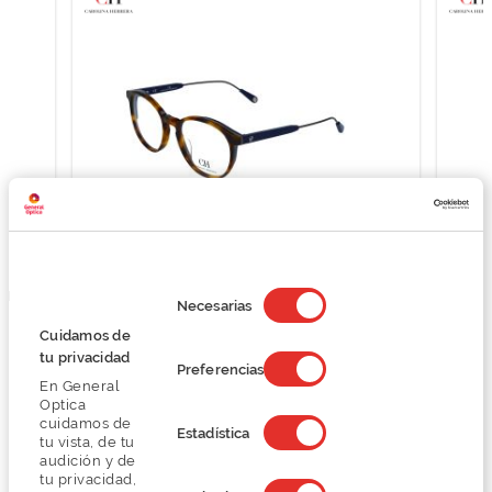
Selección
OLINA
CH Carolina Herrera OCCH.VISTA CAROLINA
CH C
de
Necesarias
HERRERA VHE811
consentimiento
Cuidamos de
O preço inclui apenas a armação
tu privacidad
63,60 €
Preferencias
En General
159,00 €
Optica
cuidamos de
Estadística
tu vista, de tu
audición y de
tu privacidad,