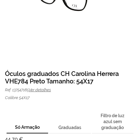
Saltar
para
Óculos graduados CH Carolina Herrera
o
VHE784 Preto Tamanho: 54X17
Óculos graduados CH
44,70 €
início
O preço inclui apenas a
da
armação
149,00 €
Carolina Herrera
Ver detalhes
Ref: 137547185
Galeria
VHE784 Preto | Mais
de
Calibre 54X17
imagens
Optica
Filtro de luz
azul sem
Só Armação
Graduadas
graduação
44,70 €