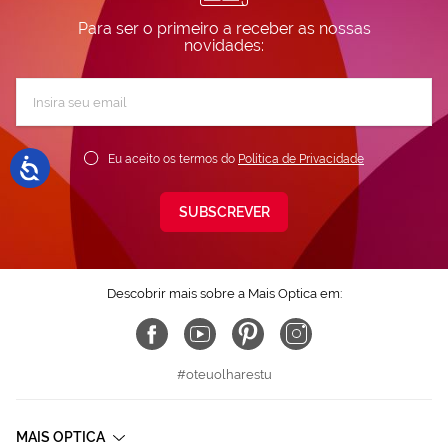
Para ser o primeiro a receber as nossas
novidades:
Subscreva
a
nossa
Newsletter:
Eu aceito os termos do
Política de Privacidade
SUBSCREVER
Descobrir mais sobre a Mais Optica em:
#oteuolharestu
MAIS OPTICA