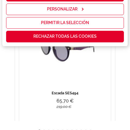
servicios y
mostrarte la
PERSONALIZAR
publicidad y
las
promociones
PERMITIR LA SELECCIÓN
que realmente
te interesan,
RECHAZAR TODAS LAS COOKIES
así como
contenidos
personalizados
para ti gracias
a un perfil
elaborado a
partir de tus
hábitos de
navegación
(por ejemplo,
de páginas
visitadas).
Escada SES494
Puedes
65,70 €
consultar más
información en
219,00 €
nuestra
Política de
Cookies.