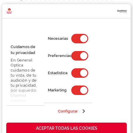
Detalhes
Selección
Lentes
de
Necesarias
consentimiento
Cuidamos de
tu privacidad
Marca
Preferencias
En General
Optica
Conselhos
cuidamos de
Estadística
tu vista, de tu
audición y de
tu privacidad,
Serviços exclusivos
Marketing
por supuesto.
Usamos
cookies
propias y de
terceros en
Configurar
nuestra web
para analizar
cómo mejorar
ACEPTAR TODAS LAS COOKIES
También te puede gustar
nuestros