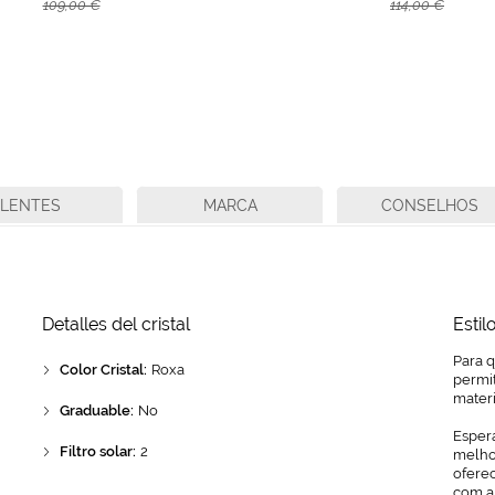
109,00 €
114,00 €
LENTES
MARCA
CONSELHOS
Detalles del cristal
Estil
Para 
Color Cristal:
Roxa
permit
mater
Graduable:
No
Espera
Filtro solar:
2
melhor
ofere
com a