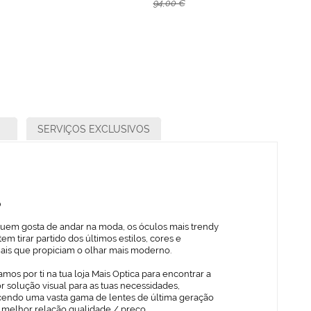
94,00 €
SERVIÇOS EXCLUSIVOS
o
quem gosta de andar na moda, os óculos mais trendy
em tirar partido dos últimos estilos, cores e
iais que propiciam o olhar mais moderno.
mos por ti na tua loja Mais Optica para encontrar a
 solução visual para as tuas necessidades,
cendo uma vasta gama de lentes de última geração
 melhor relação qualidade / preço.