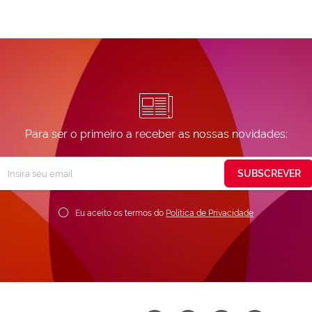
Para ser o primeiro a receber as nossas novidades:
Subscreva
SUBSCREVER
ossa
ewsletter:
Eu aceito os termos do
Política de Privacidade