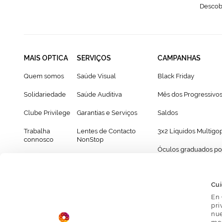
Descobr
MAIS OPTICA
SERVIÇOS
CAMPANHAS
Quem somos
Saúde Visual
Black Friday
Solidariedade
Saúde Auditiva
Mês dos Progressivo
Clube Privilege
Garantias e Serviços
Saldos
Trabalha
Lentes de Contacto
3x2 Líquidos Multigo
connosco
NonStop
Óculos graduados po
Franchising
Cartão Presente
69€
Provador virtual de óculos
Cui
En 
pri
nue