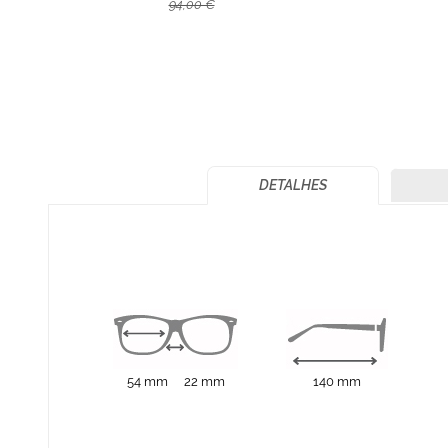
94,00 €
DETALHES
54 mm
22 mm
140 mm