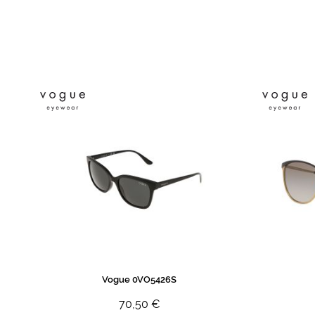
de
imagens
Vogue 0VO5426S
70,50 €