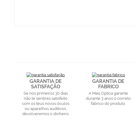
GARANTIA DE
GARANTIA DE
SATISFAÇÃO
FABRICO
Se nos primeiros 30 dias
A Mais Optica garante
não te sentires satisfeito
durante 3 anos o correto
com os teus novos óculos
fabrico do produto.
ou aparelhos auditivos,
devolveremos o dinheiro.