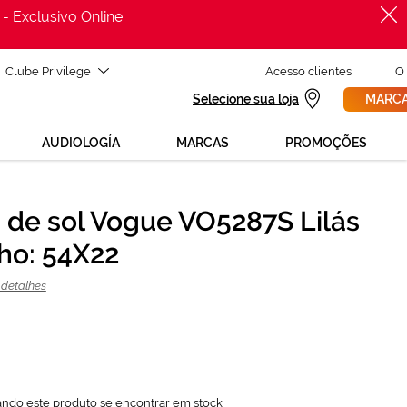
 - Exclusivo Online
Clube Privilege
Acesso clientes
O
Selecione sua loja
MARCA
AUDIOLOGÍA
MARCAS
PROMOÇÕES
 de sol Vogue VO5287S Lilás
PROCURAR
37,20 €
o: 54X22
124,00 €
 detalhes
ando este produto se encontrar em stock