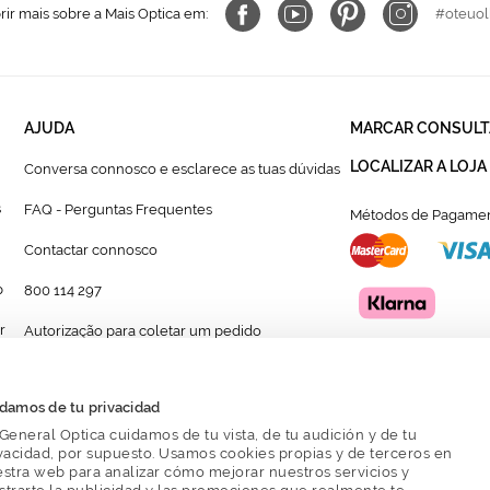
ir mais sobre a Mais Optica em:
#oteuol
AJUDA
MARCAR CONSULT
LOCALIZAR A LOJA
Conversa connosco e esclarece as tuas dúvidas
s
FAQ - Perguntas Frequentes
Métodos de Pagamen
Contactar connosco
p
800 114 297
r
Autorização para coletar um pedido
Formulário para acompanhante autorizado de
menor
damos de tu privacidad
General Optica cuidamos de tu vista, de tu audición y de tu
vacidad, por supuesto. Usamos cookies propias y de terceros en
stra web para analizar cómo mejorar nuestros servicios y