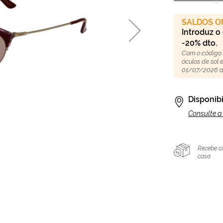
SALDOS O
Introduz o
-20% dto.
Com o código
óculos de sol
01/07/2026 a
Disponibi
Consulte a 
Recebe c
casa