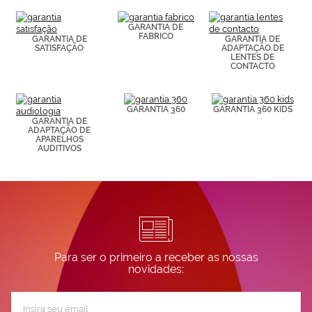
(por ejemplo,
de páginas
visitadas).
GARANTIA DE
FABRICO
Puedes
GARANTIA DE
GARANTIA DE
SATISFAÇÃO
ADAPTAÇÃO DE
consultar más
LENTES DE
información en
CONTACTO
nuestra
Política de
Cookies.
GARANTIA 360
GARANTIA 360 KIDS
GARANTIA DE
ADAPTAÇÃO DE
APARELHOS
AUDITIVOS
Para ser o primeiro a receber as nossas
novidades:
Subscreva
a