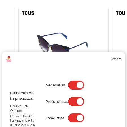
Selección
de
Necesarias
consentimiento
Tous STOA94
Cuidamos de
93,00 €
tu privacidad
Preferencias
155,00 €
En General
Optica
cuidamos de
Estadística
tu vista, de tu
audición y de