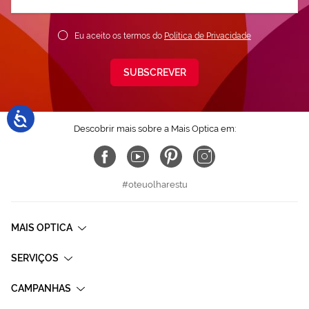
nossa
Newsletter:
Eu aceito os termos do
Política de Privacidade
SUBSCREVER
Descobrir mais sobre a Mais Optica em:
#oteuolharestu
MAIS OPTICA
SERVIÇOS
CAMPANHAS