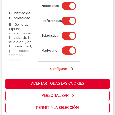
Selección
Lentes
de
Necesarias
consentimiento
Cuidamos de
tu privacidad
Marca
Preferencias
En General
Optica
Conselhos
cuidamos de
Estadística
tu vista, de tu
audición y de
tu privacidad,
Serviços exclusivos
Marketing
por supuesto.
Usamos
cookies
propias y de
terceros en
Configurar
nuestra web
para analizar
cómo mejorar
ACEPTAR TODAS LAS COOKIES
nuestros
servicios y
mostrarte la
PERSONALIZAR
GARANTIA DE
publicidad y
FABRICO
GARANTIA DE
GARANTIA DE
las
SATISFAÇÃO
ADAPTAÇÃO DE
promociones
PERMITIR LA SELECCIÓN
LENTES DE
que realmente
CONTACTO