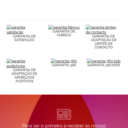
hábitos de
navegación
(por ejemplo,
de páginas
visitadas).
Puedes
consultar más
GARANTIA DE
FABRICO
información en
GARANTIA DE
GARANTIA DE
SATISFAÇÃO
ADAPTAÇÃO DE
nuestra
LENTES DE
Política de
CONTACTO
Cookies.
GARANTIA 360
GARANTIA 360 KIDS
GARANTIA DE
ADAPTAÇÃO DE
APARELHOS
AUDITIVOS
Para ser o primeiro a receber as nossas