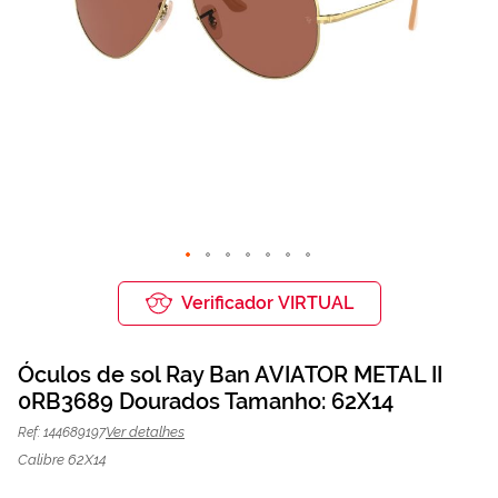
Saltar
para
Verificador VIRTUAL
o
início
da
Óculos de sol Ray Ban AVIATOR METAL II
Galeria
de
0RB3689 Dourados Tamanho: 62X14
Óculos de sol Ray Ban 0RB3689
159,75 €
imagens
213,00 €
Dourados | Mais Optica
Ver detalhes
Ref: 144689197
Calibre 62X14