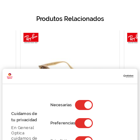
Produtos Relacionados
Selección
de
Necesarias
consentimiento
Cuidamos de
tu privacidad
Ray Ban 0RB2180
Preferencias
En General
124,50 €
Optica
166,00 €
cuidamos de