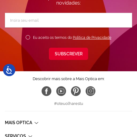
novidades:
Subscreva
a
nossa
Newsletter:
Eu aceito os termos do
Política de Privacidade
SUBSCREVER
Descobrir mais sobre a Mais Optica em:
#oteuolharestu
MAIS OPTICA
SERVIÇOS