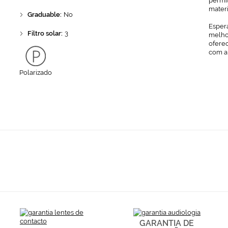
permit
mater
Graduable:
No
Espera
Filtro solar:
3
melhor
ofere
com a
Polarizado
GARANTIA DE