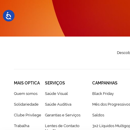
N
Descobr
MAIS OPTICA
SERVIÇOS
CAMPANHAS
Quem somos
Saúde Visual
Black Friday
Solidariedade
Saúde Auditiva
Mês dos Progressivo
Clube Privilege
Garantias e Serviços
Saldos
Trabalha
Lentes de Contacto
3x2 Líquidos Multigo