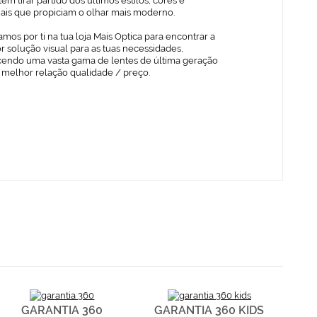
em tirar partido dos últimos estilos, cores e
iais que propiciam o olhar mais moderno.
mos por ti na tua loja Mais Optica para encontrar a
 solução visual para as tuas necessidades,
cendo uma vasta gama de lentes de última geração
 melhor relação qualidade / preço.
GARANTIA 360
GARANTIA 360 KIDS