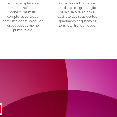
Rotura, adaptação e
Cobertura adicional de
manutenção: as
mudança de graduação
coberturas mais
para que o teu filho/a
completas para que
desfrute dos seus óculos
desfrutes dos teus óculos
graduados enquanto tu
graduados como no
tens total tranquilidade.
primeiro dia.