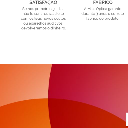
SATISFAÇÃO
FABRICO
Se nos primeiros 30 dias
A Mais Optica garante
não te sentires satisfeito
durante 3 anos o correto
com os teus novos óculos
fabrico do produto.
ou aparelhos auditivos,
devolveremos o dinheiro.
a
n