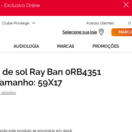
 - Exclusivo Online
Clube Privilege
Acesso clientes
O
Selecione sua loja
MARCA
AUDIOLOGÍA
MARCAS
PROMOÇÕES
 de sol Ray Ban 0RB4351
PROCURAR
126,75 €
Tamanho: 59X17
169,00 €
r detalhes
ando este produto se encontrar em stock