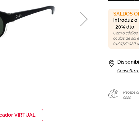
SALDOS O
Introduz o
-20% dto.
Com o código
óculos de sol
01/07/2026 a
Disponibi
Consulte a 
Recebe c
casa
icador VIRTUAL