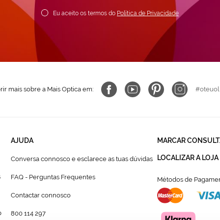
ewsletter:
Eu aceito os termos do
Política de Privacidade
ir mais sobre a Mais Optica em:
#oteuol
AJUDA
MARCAR CONSULT
LOCALIZAR A LOJA
Conversa connosco e esclarece as tuas dúvidas
s
FAQ - Perguntas Frequentes
Métodos de Pagamen
Contactar connosco
p
800 114 297