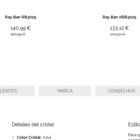
Ray Ban RB3025
Ray Ban 0RB3025
140,99 €
133,12 €
187,99 €
177,50 €
LENTES
MARCA
CONSELHOS
Detalles del cristal
Estil
Para 
Color Cristal:
Azul