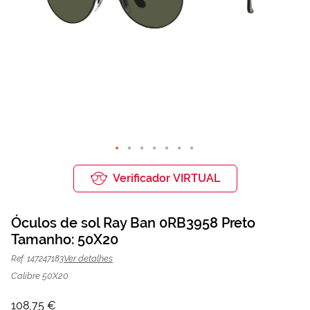
Saltar
para
Verificador VIRTUAL
o
início
da
Óculos de sol Ray Ban 0RB3958 Preto
Galeria
de
Tamanho: 50X20
Óculos de sol Ray Ban 0RB3958
108,75 €
imagens
145,00 €
Preto | Mais Optica
Ver detalhes
Ref: 147247183
Calibre 50X20
108,75 €