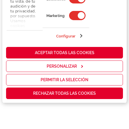
tu vista, de tu
audición y de
tu privacidad,
Marketing
por supuesto.
Usamos
cookies
propias y de
terceros en
Configurar
Detalhes
nuestra web
para analizar
cómo mejorar
Lentes
ACEPTAR TODAS LAS COOKIES
nuestros
servicios y
mostrarte la
PERSONALIZAR
Marca
publicidad y
las
promociones
PERMITIR LA SELECCIÓN
Conselhos
que realmente
te interesan,
RECHAZAR TODAS LAS COOKIES
así como
contenidos
Serviços exclusivos
personalizados
para ti gracias
a un perfil
elaborado a
partir de tus
hábitos de