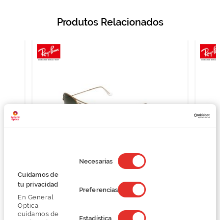
Produtos Relacionados
Selección
de
Necesarias
consentimiento
Cuidamos de
Ray Ban RB3025
tu privacidad
Preferencias
125,25 €
En General
167,00 €
Optica
cuidamos de
Estadística