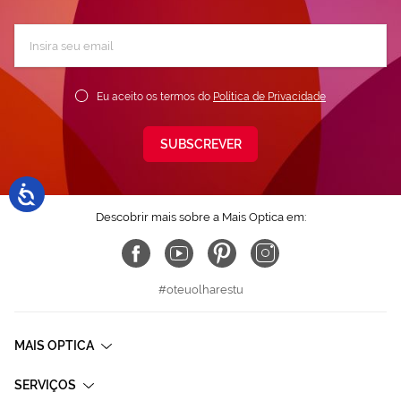
Subscreva
a
nossa
Newsletter:
Eu aceito os termos do
Política de Privacidade
SUBSCREVER
Descobrir mais sobre a Mais Optica em:
#oteuolharestu
MAIS OPTICA
SERVIÇOS