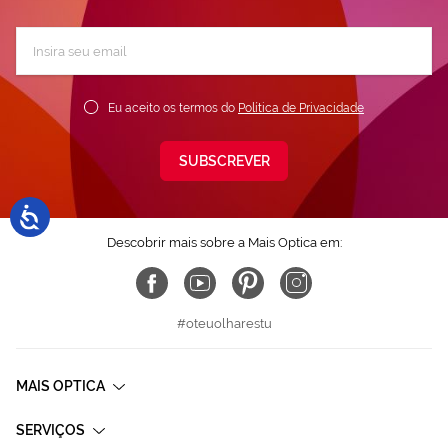
Subscreva
a
nossa
Newsletter:
Eu aceito os termos do
Política de Privacidade
SUBSCREVER
Descobrir mais sobre a Mais Optica em:
#oteuolharestu
MAIS OPTICA
SERVIÇOS