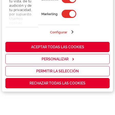
tu vista, de tu
audición y de
tu privacidad,
Marketing
por supuesto.
Usamos
cookies
propias y de
terceros en
Configurar
Detalhes
nuestra web
para analizar
cómo mejorar
Lentes
ACEPTAR TODAS LAS COOKIES
nuestros
servicios y
mostrarte la
PERSONALIZAR
Marca
publicidad y
las
promociones
PERMITIR LA SELECCIÓN
Conselhos
que realmente
te interesan,
RECHAZAR TODAS LAS COOKIES
así como
contenidos
Serviços exclusivos
personalizados
para ti gracias
a un perfil
elaborado a
partir de tus
hábitos de