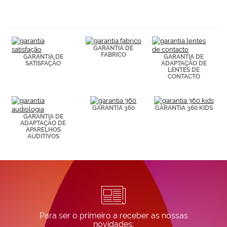
navegación
(por ejemplo,
de páginas
visitadas).
Puedes
GARANTIA DE
consultar más
FABRICO
GARANTIA DE
GARANTIA DE
información en
SATISFAÇÃO
ADAPTAÇÃO DE
nuestra
LENTES DE
Política de
CONTACTO
Cookies.
GARANTIA 360
GARANTIA 360 KIDS
GARANTIA DE
ADAPTAÇÃO DE
APARELHOS
AUDITIVOS
Para ser o primeiro a receber as nossas
novidades: