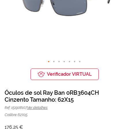
Saltar
para
Verificador VIRTUAL
o
início
da
Óculos de sol Ray Ban 0RB3604CH
Galeria
de
Cinzento Tamanho: 62X15
Óculos de sol Ray Ban 0RB3604CH
176,25 €
imagens
235,00 €
Cinzento | Mais Optica
Ver detalhes
Ref: 151908107
Calibre 62X15
176,25 €