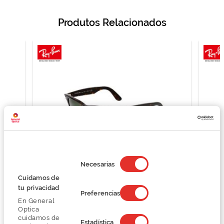
Produtos Relacionados
Selección
de
Necesarias
consentimiento
Cuidamos de
Ray Ban RB2140
tu privacidad
Preferencias
125,25 €
En General
167,00 €
Optica
cuidamos de
Estadística