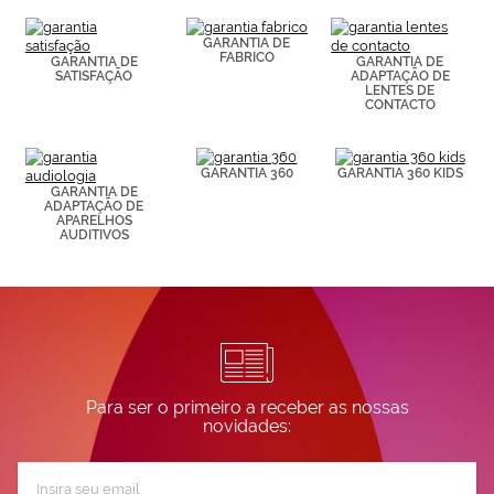
(por ejemplo,
de páginas
visitadas).
GARANTIA DE
FABRICO
Puedes
GARANTIA DE
GARANTIA DE
SATISFAÇÃO
ADAPTAÇÃO DE
consultar más
LENTES DE
información en
CONTACTO
nuestra
Política de
Cookies.
GARANTIA 360
GARANTIA 360 KIDS
GARANTIA DE
ADAPTAÇÃO DE
APARELHOS
AUDITIVOS
Para ser o primeiro a receber as nossas
novidades:
Subscreva
a