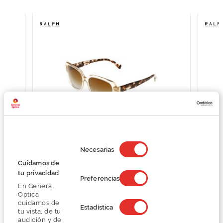
Selección
de
Necesarias
consentimiento
Ralph Lauren 0RA5298U
Cuidamos de
107,24 €
tu privacidad
Preferencias
142,99 €
En General
Optica
cuidamos de
Estadística
tu vista, de tu
audición y de