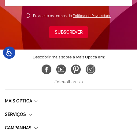
nossa
Newsletter:
Eu aceito os termos do
Política de Privacidade
SUBSCREVER
Descobrir mais sobre a Mais Optica em:
#oteuolharestu
MAIS OPTICA
SERVIÇOS
CAMPANHAS