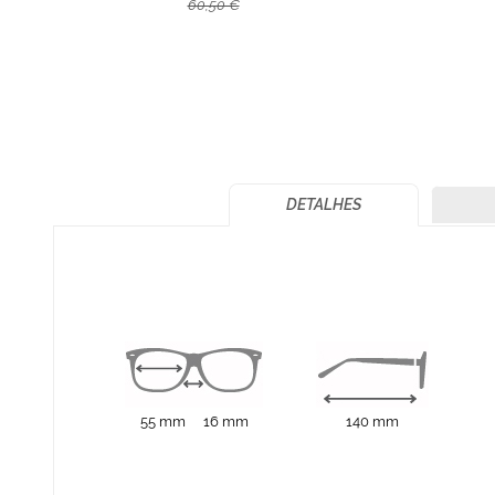
60,50 €
DETALHES
55 mm
16 mm
140 mm