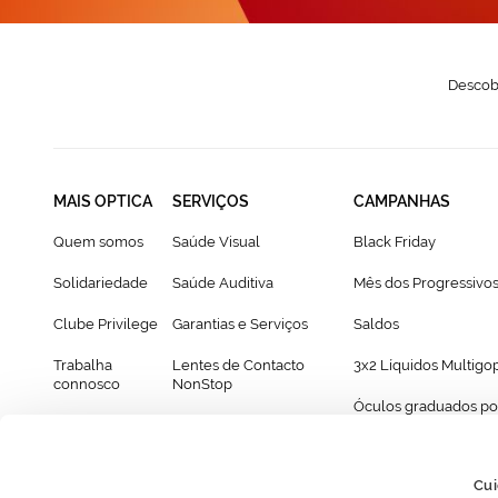
Descobr
MAIS OPTICA
SERVIÇOS
CAMPANHAS
Quem somos
Saúde Visual
Black Friday
Solidariedade
Saúde Auditiva
Mês dos Progressivo
Clube Privilege
Garantias e Serviços
Saldos
Trabalha
Lentes de Contacto
3x2 Líquidos Multigo
connosco
NonStop
Óculos graduados po
Franchising
Cartão Presente
69€
Provador virtual de óculos
Cui