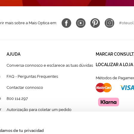
ir mais sobre a Mais Optica em:
#oteuol
AJUDA
MARCAR CONSULT
LOCALIZAR A LOJA
Conversa connosco e esclarece as tuas dúvidas
s
FAQ - Perguntas Frequentes
Métodos de Pagamen
Contactar connosco
p
800 114 297
r
Autorização para coletar um pedido
Formulário para acompanhante autorizado de
menor
damos de tu privacidad