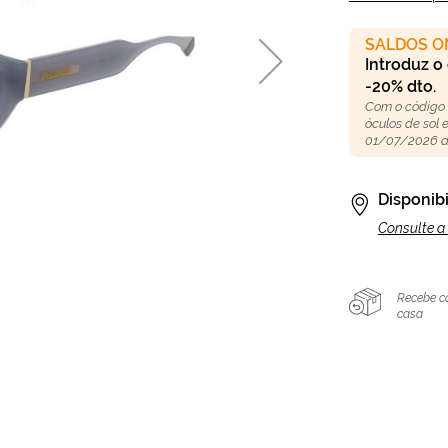
SALDOS O
Introduz o
-20% dto.
Com o código
óculos de sol
01/07/2026 a
Disponibi
Consulte a 
Recebe c
casa