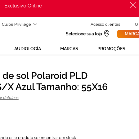
 - Exclusivo Online
Clube Privilege
Acesso clientes
O
Selecione sua loja
MARCA
AUDIOLOGÍA
MARCAS
PROMOÇÕES
 de sol Polaroid PLD
PROCURAR
35,00 €
/X Azul Tamanho: 55X16
70,00 €
er detalhes
ando este produto se encontrar em stock