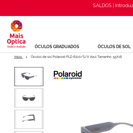
SALDOS | Introdu
Ir
para
o
Conteúdo
ÓCULOS GRADUADOS
ÓCULOS DE SOL
Início
Óculos de sol Polaroid PLD 6210/S/X Azul Tamanho: 55X16
Saltar
para
Óculos de sol Polaroid PLD 62
o
final
Ref: 156268025
da
Galeria
de
imagens