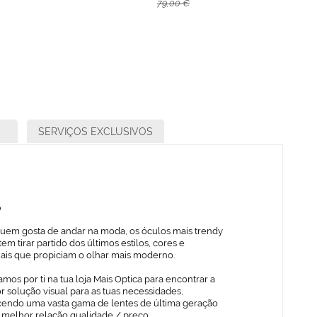
79,00 €
SERVIÇOS EXCLUSIVOS
o
quem gosta de andar na moda, os óculos mais trendy
em tirar partido dos últimos estilos, cores e
iais que propiciam o olhar mais moderno.
mos por ti na tua loja Mais Optica para encontrar a
 solução visual para as tuas necessidades,
cendo uma vasta gama de lentes de última geração
 melhor relação qualidade / preço.