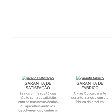
GARANTIA DE
GARANTIA DE
SATISFAÇÃO
FABRICO
Se nos primeiros 30 dias
A Mais Optica garante
não te sentires satisfeito
durante 3 anos o correto
com os teus novos óculos
fabrico do produto.
ou aparelhos auditivos,
devolveremos o dinheiro.