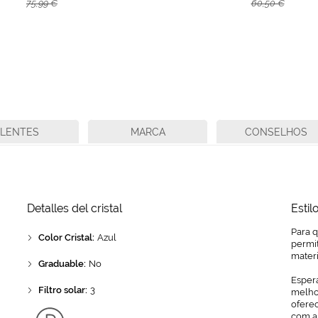
75,99 €
60,50 €
LENTES
MARCA
CONSELHOS
Detalles del cristal
Estil
Para 
Color Cristal:
Azul
permit
mater
Graduable:
No
Espera
Filtro solar:
3
melhor
ofere
com a