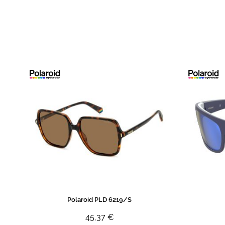
de
imagens
Polaroid PLD 6219/S
45,37 €