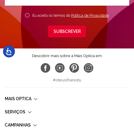
nossa
Newsletter:
Eu aceito os termos do
Política de Privacidade
SUBSCREVER
Descobrir mais sobre a Mais Optica em:
#oteuolharestu
MAIS OPTICA
SERVIÇOS
CAMPANHAS