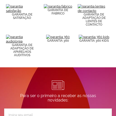
(por ejemplo,
de páginas
visitadas).
GARANTIA DE
FABRICO
Puedes
GARANTIA DE
GARANTIA DE
SATISFAÇÃO
ADAPTAÇÃO DE
consultar más
LENTES DE
información en
CONTACTO
nuestra
Política de
Cookies.
GARANTIA 360
GARANTIA 360 KIDS
GARANTIA DE
ADAPTAÇÃO DE
APARELHOS
AUDITIVOS
Para ser o primeiro a receber as nossas
novidades:
Subscreva
a