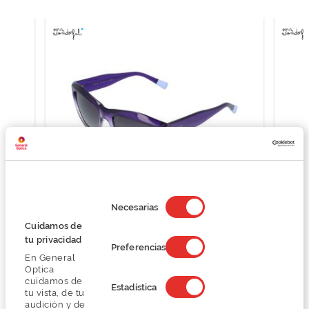
Selección
de
Necesarias
consentimiento
Mr.Wonderful MW29145
Cuidamos de
44,40 €
tu privacidad
Preferencias
74,00 €
En General
Optica
cuidamos de
Estadística
tu vista, de tu
audición y de