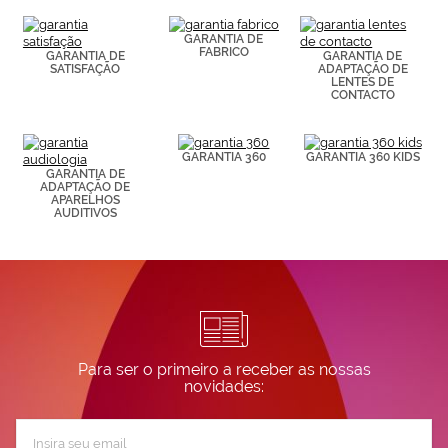
(por ejemplo,
de páginas
visitadas).
GARANTIA DE
FABRICO
Puedes
GARANTIA DE
GARANTIA DE
SATISFAÇÃO
ADAPTAÇÃO DE
consultar más
LENTES DE
información en
CONTACTO
nuestra
Política de
Cookies.
GARANTIA 360
GARANTIA 360 KIDS
GARANTIA DE
ADAPTAÇÃO DE
APARELHOS
AUDITIVOS
Para ser o primeiro a receber as nossas
novidades:
Subscreva
a