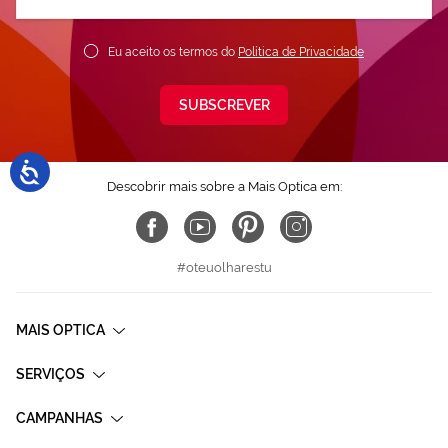
nossa
Newsletter:
Eu aceito os termos do
Política de Privacidade
SUBSCREVER
Descobrir mais sobre a Mais Optica em:
#oteuolharestu
MAIS OPTICA
SERVIÇOS
CAMPANHAS