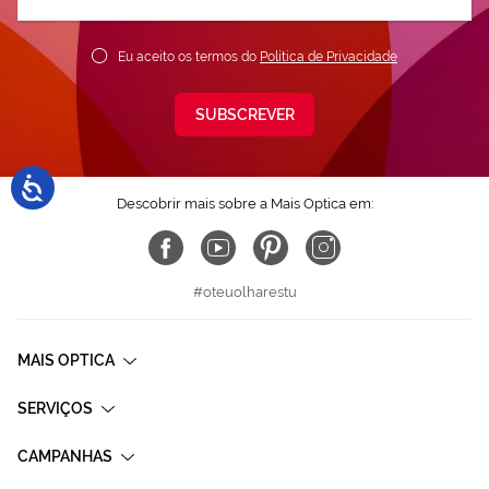
nossa
Newsletter:
Eu aceito os termos do
Política de Privacidade
SUBSCREVER
Descobrir mais sobre a Mais Optica em:
#oteuolharestu
MAIS OPTICA
SERVIÇOS
CAMPANHAS