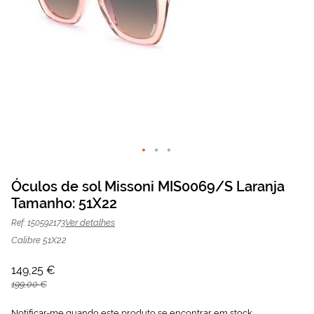
Saltar
para
Óculos de sol Missoni MIS0069/S Laranja
o
Tamanho: 51X22
Óculos de sol Missoni MIS0069/S
149,25 €
início
da
199,00 €
Laranja | Mais Optica
Ver detalhes
Ref: 150592173
Galeria
de
Calibre 51X22
imagens
149,25 €
199,00 €
Notificar-me quando este produto se encontrar em stock