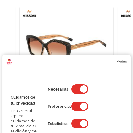
Selección
de
Necesarias
consentimiento
Missoni MIS 0187/G/S
Cuidamos de
201,75 €
tu privacidad
Preferencias
269,00 €
En General
Optica
cuidamos de
Estadística
tu vista, de tu
audición y de