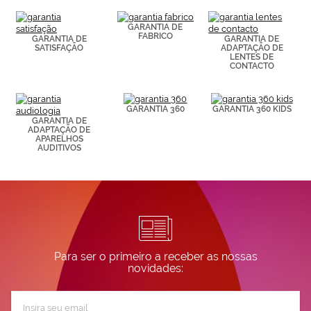
(por ejemplo,
de páginas
visitadas).
GARANTIA DE
FABRICO
Puedes
GARANTIA DE
GARANTIA DE
SATISFAÇÃO
ADAPTAÇÃO DE
consultar más
LENTES DE
información en
CONTACTO
nuestra
Política de
Cookies.
GARANTIA 360
GARANTIA 360 KIDS
GARANTIA DE
ADAPTAÇÃO DE
APARELHOS
AUDITIVOS
Para ser o primeiro a receber as nossas
novidades:
Subscreva
a