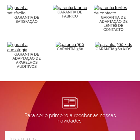
(por ejemplo,
de páginas
visitadas).
GARANTIA DE
FABRICO
Puedes
GARANTIA DE
GARANTIA DE
SATISFAÇÃO
ADAPTAÇÃO DE
consultar más
LENTES DE
información en
CONTACTO
nuestra
Política de
Cookies.
GARANTIA 360
GARANTIA 360 KIDS
GARANTIA DE
ADAPTAÇÃO DE
APARELHOS
AUDITIVOS
Para ser o primeiro a receber as nossas
novidades:
Subscreva
a