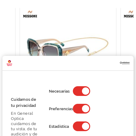
Selección
de
Necesarias
consentimiento
Missoni MIS 0168/G/S
Cuidamos de
201,75 €
tu privacidad
Preferencias
269,00 €
En General
Optica
cuidamos de
Estadística
tu vista, de tu
audición y de