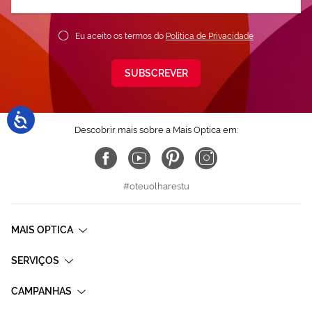
nossa
Newsletter:
Eu aceito os termos do
Política de Privacidade
SUBSCREVER
Descobrir mais sobre a Mais Optica em:
#oteuolharestu
MAIS OPTICA
SERVIÇOS
CAMPANHAS