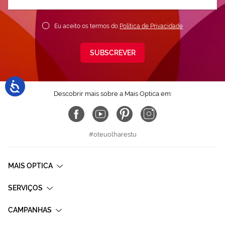
nossa
Newsletter:
Eu aceito os termos do
Política de Privacidade
SUBSCREVER
Descobrir mais sobre a Mais Optica em:
#oteuolharestu
MAIS OPTICA
SERVIÇOS
CAMPANHAS