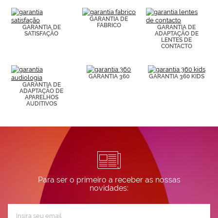
(por ejemplo,
de páginas
visitadas).
GARANTIA DE
FABRICO
Puedes
GARANTIA DE
GARANTIA DE
SATISFAÇÃO
ADAPTAÇÃO DE
consultar más
LENTES DE
información en
CONTACTO
nuestra
Política de
Cookies.
GARANTIA 360
GARANTIA 360 KIDS
GARANTIA DE
ADAPTAÇÃO DE
APARELHOS
AUDITIVOS
Para ser o primeiro a receber as nossas
novidades:
Subscreva
a