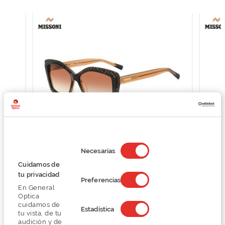
Selección
de
Necesarias
consentimiento
Missoni MIS 0187/G/S
Cuidamos de
201,75 €
tu privacidad
Preferencias
269,00 €
En General
Optica
cuidamos de
Estadística
tu vista, de tu
audición y de