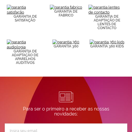
elaborado a
partir de tus
GARANTIA DE
hábitos de
FABRICO
GARANTIA DE
GARANTIA DE
navegación
SATISFAÇÃO
ADAPTAÇÃO DE
(por ejemplo,
LENTES DE
de páginas
CONTACTO
visitadas).
Puedes
consultar más
GARANTIA 360
GARANTIA 360 KIDS
información en
GARANTIA DE
nuestra
ADAPTAÇÃO DE
Política de
APARELHOS
Cookies.
AUDITIVOS
Para ser o primeiro a receber as nossas
novidades:
Subscreva
a