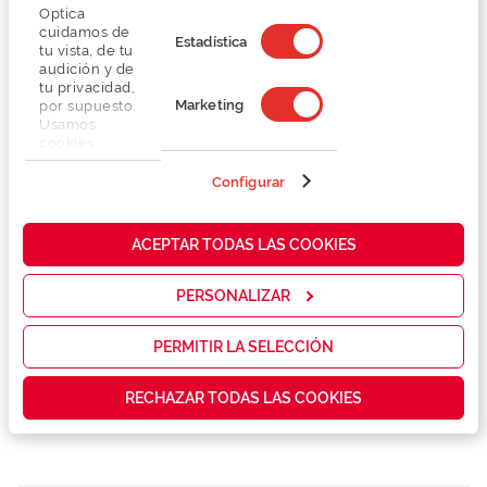
Optica
cuidamos de
Estadística
tu vista, de tu
audición y de
Detalhes
tu privacidad,
Marketing
por supuesto.
Usamos
Lentes
cookies
propias y de
terceros en
Configurar
Marca
nuestra web
para analizar
cómo mejorar
ACEPTAR TODAS LAS COOKIES
nuestros
Conselhos
servicios y
mostrarte la
PERSONALIZAR
publicidad y
Serviços exclusivos
las
promociones
PERMITIR LA SELECCIÓN
que realmente
te interesan,
RECHAZAR TODAS LAS COOKIES
así como
contenidos
personalizados
para ti gracias
a un perfil