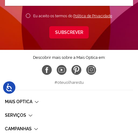
nossa
Newsletter:
Eu aceito os termos do
Política de Privacidade
SUBSCREVER
Descobrir mais sobre a Mais Optica em:
#oteuolharestu
MAIS OPTICA
SERVIÇOS
CAMPANHAS