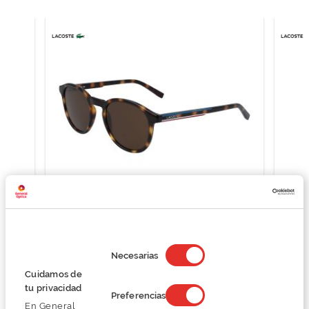
Lacoste L916S
88,87 €
Selección
118,50 €
de
Necesarias
consentimiento
Cuidamos de
tu privacidad
Preferencias
En General