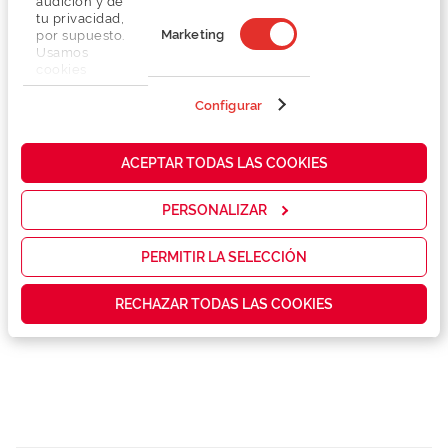
audición y de
tu privacidad,
Marketing
por supuesto.
Usamos
cookies
Detalhes
propias y de
terceros en
Configurar
nuestra web
Lentes
para analizar
cómo mejorar
ACEPTAR TODAS LAS COOKIES
nuestros
Marca
servicios y
mostrarte la
PERSONALIZAR
publicidad y
Conselhos
las
promociones
PERMITIR LA SELECCIÓN
que realmente
Serviços exclusivos
te interesan,
RECHAZAR TODAS LAS COOKIES
así como
contenidos
personalizados
para ti gracias
a un perfil
elaborado a
partir de tus
hábitos de
navegación