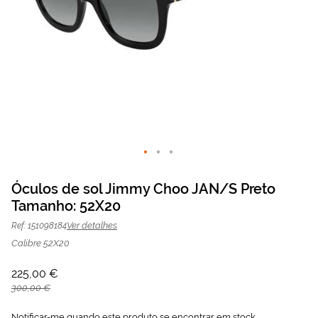
Saltar
para
Óculos de sol Jimmy Choo JAN/S Preto
o
Tamanho: 52X20
Óculos de sol Jimmy Choo JAN/S
225,00 €
início
da
300,00 €
Preto | Mais Optica
Ver detalhes
Ref: 151098184
Galeria
de
Calibre 52X20
imagens
225,00 €
300,00 €
Notificar-me quando este produto se encontrar em stock