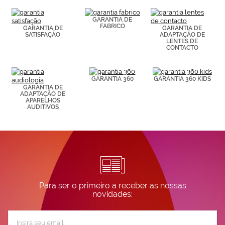
(por ejemplo,
de páginas
GARANTIA DE
visitadas).
FABRICO
GARANTIA DE
GARANTIA DE
Puedes
SATISFAÇÃO
ADAPTAÇÃO DE
consultar más
LENTES DE
CONTACTO
información en
nuestra
Política de
Cookies.
GARANTIA 360
GARANTIA 360 KIDS
GARANTIA DE
ADAPTAÇÃO DE
APARELHOS
AUDITIVOS
Para ser o primeiro a receber as nossas
novidades:
Subscreva
a