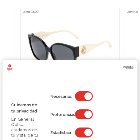
Selección
de
Necesarias
Jimmy Choo NOEMI/S
consentimiento
Cuidamos de
258,75 €
tu privacidad
345,00 €
Preferencias
En General
Optica
cuidamos de
Estadística
tu vista, de tu