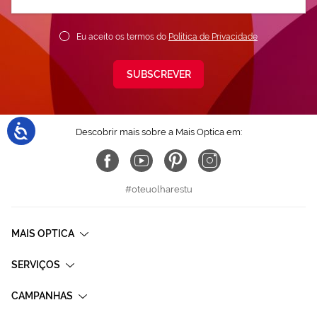
nossa
Newsletter:
Eu aceito os termos do
Política de Privacidade
SUBSCREVER
Descobrir mais sobre a Mais Optica em:
#oteuolharestu
MAIS OPTICA
SERVIÇOS
CAMPANHAS