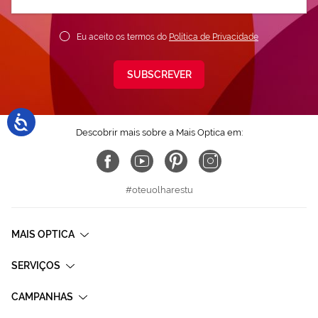
nossa
Newsletter:
Eu aceito os termos do
Política de Privacidade
SUBSCREVER
Descobrir mais sobre a Mais Optica em:
#oteuolharestu
MAIS OPTICA
SERVIÇOS
CAMPANHAS