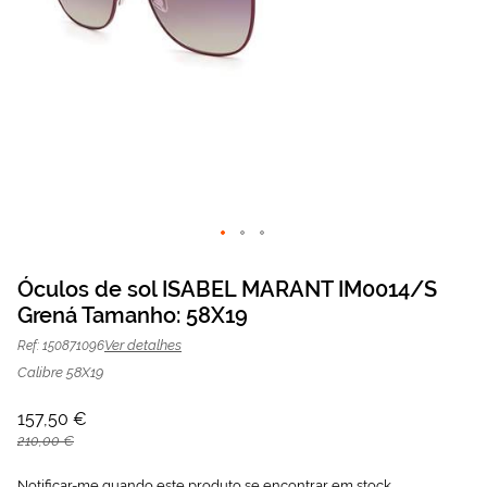
Saltar
para
Óculos de sol ISABEL MARANT IM0014/S
o
Grená Tamanho: 58X19
Óculos de sol ISABEL MARANT
157,50 €
início
da
210,00 €
IM0014/S Grená | Mais Optica
Ver detalhes
Ref: 150871096
Galeria
de
Calibre 58X19
imagens
157,50 €
210,00 €
Notificar-me quando este produto se encontrar em stock