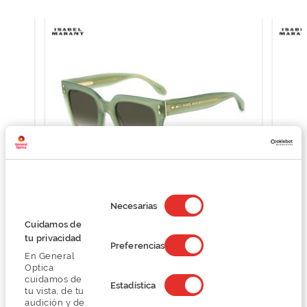
Selección
de
Necesarias
consentimiento
ISABEL MARANT IM 0104/S
Cuidamos de
200,24 €
tu privacidad
Preferencias
266,99 €
En General
Optica
cuidamos de
Estadística
tu vista, de tu
audición y de