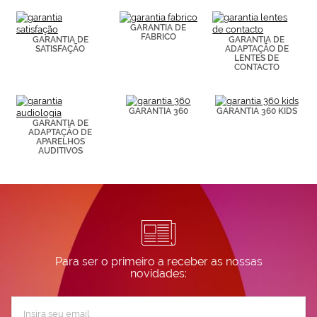
(por ejemplo,
de páginas
visitadas).
GARANTIA DE
FABRICO
Puedes
GARANTIA DE
GARANTIA DE
SATISFAÇÃO
ADAPTAÇÃO DE
consultar más
LENTES DE
información en
CONTACTO
nuestra
Política de
Cookies.
GARANTIA 360
GARANTIA 360 KIDS
GARANTIA DE
ADAPTAÇÃO DE
APARELHOS
AUDITIVOS
Para ser o primeiro a receber as nossas
novidades:
Subscreva
a