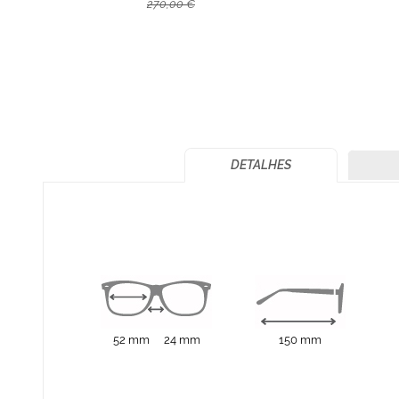
270,00 €
DETALHES
52 mm
24 mm
150 mm