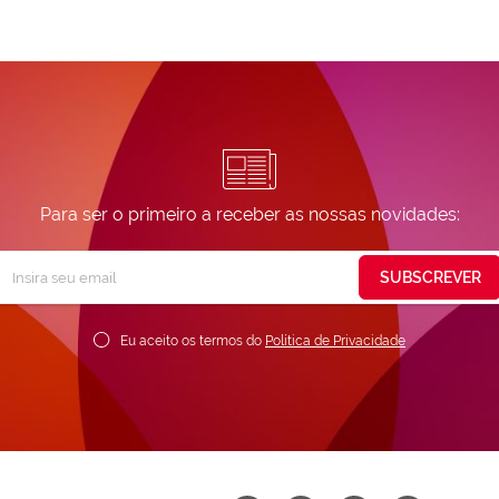
Para ser o primeiro a receber as nossas novidades:
Subscreva
SUBSCREVER
ossa
ewsletter:
Eu aceito os termos do
Política de Privacidade