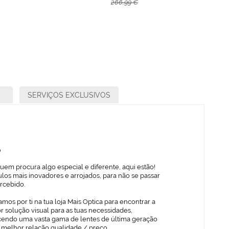
266,99 €
SERVIÇOS EXCLUSIVOS
o
uem procura algo especial e diferente, aqui estão!
los mais inovadores e arrojados, para não se passar
rcebido.
mos por ti na tua loja Mais Optica para encontrar a
 solução visual para as tuas necessidades,
cendo uma vasta gama de lentes de última geração
 melhor relação qualidade / preço.