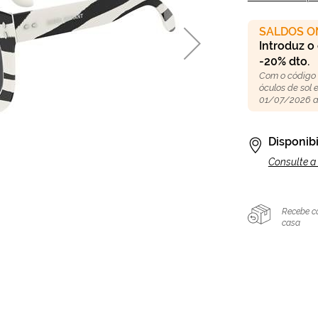
SALDOS O
Introduz o
-20% dto.
Com o código
óculos de sol
01/07/2026 a
Disponibi
Consulte a 
Recebe c
casa