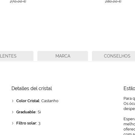
270,00 €
280,00 €
LENTES
MARCA
CONSELHOS
Detalles del cristal
Estil
Para q
Color Cristal:
Castanho
Os ócu
despe
Graduable:
Si
Espera
Filtro solar:
3
melhor
ofere
com a