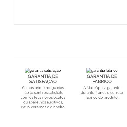
GARANTIA DE
GARANTIA DE
SATISFAÇÃO
FABRICO
Se nos primeiros 30 dias
A Mais Optica garante
não te sentires satisfeito
durante 3 anos o correto
com os teus novos óculos
fabrico do produto.
ou aparelhos auditivos,
devolveremos o dinheiro.