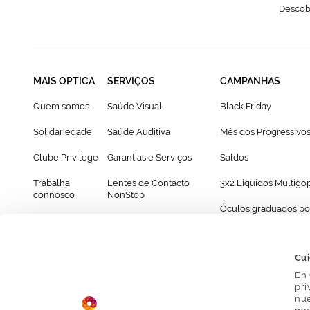
Descobr
MAIS OPTICA
SERVIÇOS
CAMPANHAS
Quem somos
Saúde Visual
Black Friday
Solidariedade
Saúde Auditiva
Mês dos Progressivo
Clube Privilege
Garantias e Serviços
Saldos
Trabalha
Lentes de Contacto
3x2 Líquidos Multigo
connosco
NonStop
Óculos graduados po
Franchising
Cartão Presente
69€
Provador virtual de óculos
Cui
En 
pri
nue