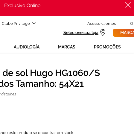
 - Exclusivo Online
Clube Privilege
Acesso clientes
O
Selecione sua loja
MARCA
AUDIOLOGÍA
MARCAS
PROMOÇÕES
 de sol Hugo HG1060/S
PROCURAR
41,10 €
dos Tamanho: 54X21
137,00 €
r detalhes
ando este produto se encontrar em stock