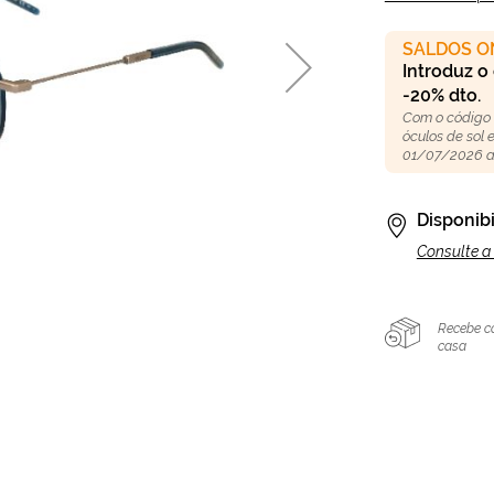
SALDOS O
Introduz o
-20% dto.
Com o código
óculos de sol
01/07/2026 a
Disponibi
Consulte a 
Recebe c
casa