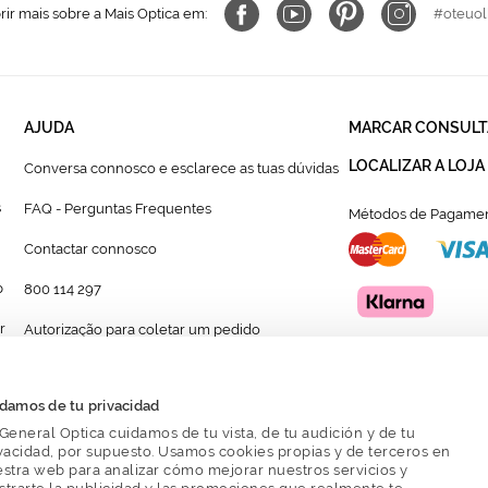
ir mais sobre a Mais Optica em:
#oteuol
AJUDA
MARCAR CONSULT
LOCALIZAR A LOJA
Conversa connosco e esclarece as tuas dúvidas
s
FAQ - Perguntas Frequentes
Métodos de Pagamen
Contactar connosco
p
800 114 297
r
Autorização para coletar um pedido
Formulário para acompanhante autorizado de
menor
damos de tu privacidad
General Optica cuidamos de tu vista, de tu audición y de tu
vacidad, por supuesto. Usamos cookies propias y de terceros en
stra web para analizar cómo mejorar nuestros servicios y