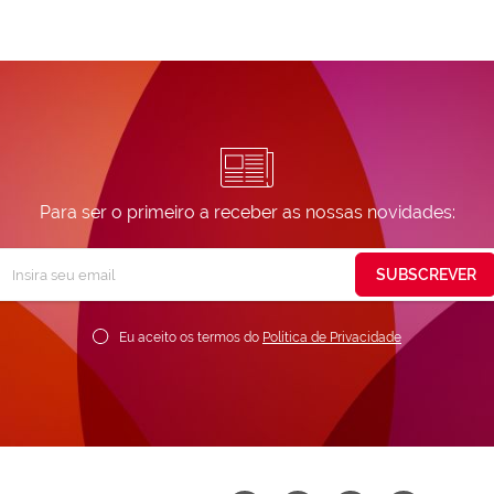
Para ser o primeiro a receber as nossas novidades:
Subscreva
SUBSCREVER
ossa
ewsletter:
Eu aceito os termos do
Política de Privacidade