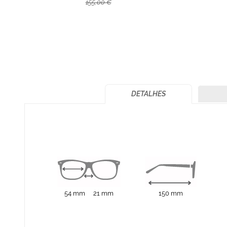
155,00 €
DETALHES
54 mm
21 mm
150 mm