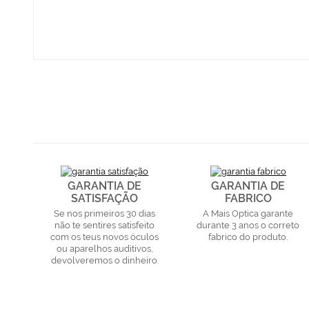
GARANTIA DE
GARANTIA DE
SATISFAÇÃO
FABRICO
Se nos primeiros 30 dias
A Mais Optica garante
não te sentires satisfeito
durante 3 anos o correto
com os teus novos óculos
fabrico do produto.
ou aparelhos auditivos,
devolveremos o dinheiro.