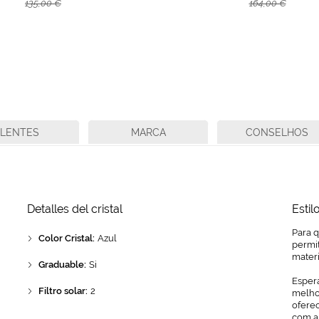
135,00 €
164,00 €
LENTES
MARCA
CONSELHOS
Detalles del cristal
Estil
Para 
Color Cristal:
Azul
permit
mater
Graduable:
Si
Espera
Filtro solar:
2
melhor
ofere
com a