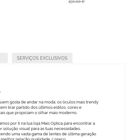
150,00 €
SERVIÇOS EXCLUSIVOS
o
quem gosta de andar na moda, os óculos mais trendy
em tirar partido dos últimos estilos, cores e
iais que propiciam o olhar mais moderno.
mos por ti na tua loja Mais Optica para encontrar a
 solução visual para as tuas necessidades,
cendo uma vasta gama de lentes de última geração
 melhor relação qualidade / preço.