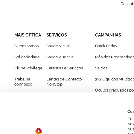
Descobr
MAIS OPTICA
SERVIÇOS
CAMPANHAS
Quem somos
Saúde Visual
Black Friday
Solidariedade
Saúde Auditiva
Mês dos Progressivo
Clube Privilege
Garantias e Serviços
Saldos
Trabalha
Lentes de Contacto
3x2 Líquidos Multigo
connosco
NonStop
Óculos graduados po
Franchising
Cartão Presente
69€
Provador virtual de óculos
Cui
En 
pri
nue