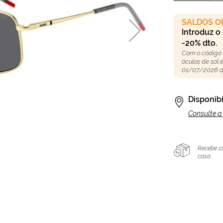
SALDOS O
Introduz o
-20% dto.
Com o código
óculos de sol
01/07/2026 a
Disponibi
Consulte a 
Recebe c
casa