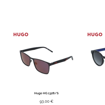
de
imagens
Hugo HG 1328/S
93,00 €