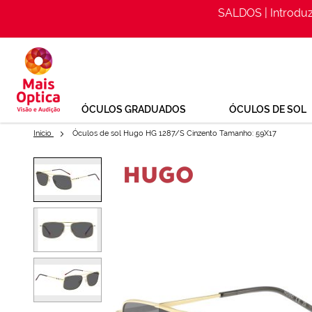
SALDOS | Introdu
Ir
para
o
Conteúdo
ÓCULOS GRADUADOS
ÓCULOS DE SOL
Início
Óculos de sol Hugo HG 1287/S Cinzento Tamanho: 59X17
Saltar
para
Óculos de sol Hugo HG 1287/S
o
final
Ref: 158321106
da
Galeria
de
imagens