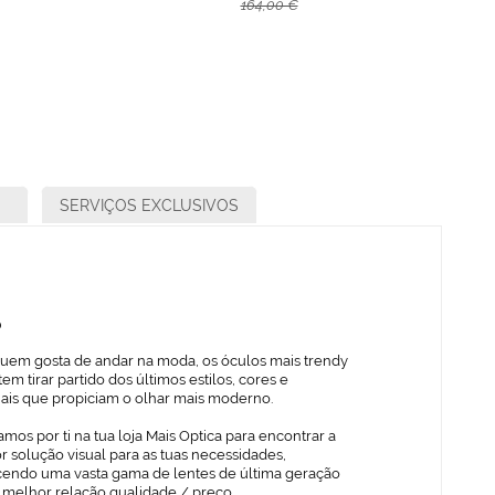
164,00 €
SERVIÇOS EXCLUSIVOS
o
quem gosta de andar na moda, os óculos mais trendy
em tirar partido dos últimos estilos, cores e
iais que propiciam o olhar mais moderno.
mos por ti na tua loja Mais Optica para encontrar a
 solução visual para as tuas necessidades,
cendo uma vasta gama de lentes de última geração
 melhor relação qualidade / preço.