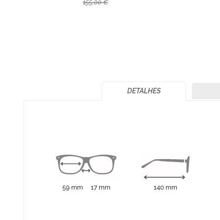
155,00 €
DETALHES
59 mm
17 mm
140 mm