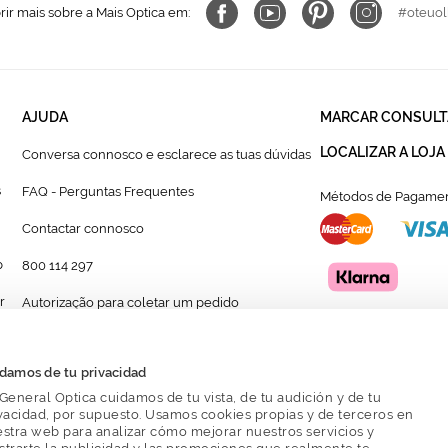
ir mais sobre a Mais Optica em:
#oteuol
AJUDA
MARCAR CONSULT
LOCALIZAR A LOJA
Conversa connosco e esclarece as tuas dúvidas
s
FAQ - Perguntas Frequentes
Métodos de Pagamen
Contactar connosco
p
800 114 297
r
Autorização para coletar um pedido
Formulário para acompanhante autorizado de
menor
damos de tu privacidad
General Optica cuidamos de tu vista, de tu audición y de tu
vacidad, por supuesto. Usamos cookies propias y de terceros en
stra web para analizar cómo mejorar nuestros servicios y