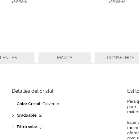
138,50 €
135,00 €
LENTES
MARCA
CONSELHOS
Detalles del cristal
Estil
Para 
Color Cristal:
Cinzento
permit
mater
Graduable:
Si
Espera
Filtro solar:
3
melhor
ofere
com a