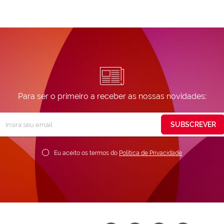
Para ser o primeiro a receber as nossas novidades:
Subscreva
SUBSCREVER
ossa
ewsletter:
Eu aceito os termos do
Política de Privacidade