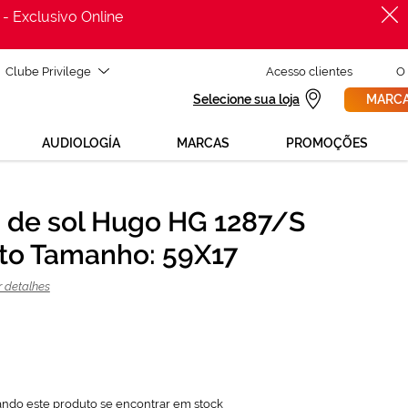
 - Exclusivo Online
Clube Privilege
Acesso clientes
O
Selecione sua loja
MARCA
AUDIOLOGÍA
MARCAS
PROMOÇÕES
 de sol Hugo HG 1287/S
PROCURAR
112,50 €
to Tamanho: 59X17
150,00 €
r detalhes
ando este produto se encontrar em stock