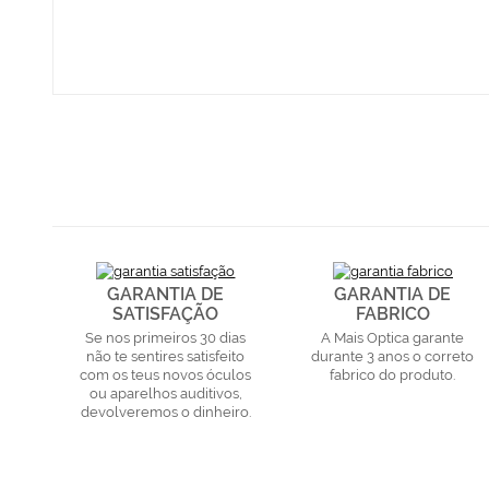
GARANTIA DE
GARANTIA DE
SATISFAÇÃO
FABRICO
Se nos primeiros 30 dias
A Mais Optica garante
não te sentires satisfeito
durante 3 anos o correto
com os teus novos óculos
fabrico do produto.
ou aparelhos auditivos,
devolveremos o dinheiro.