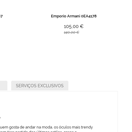
87
Emporio Armani 0EA4178
105,00 €
140,00 €
SERVIÇOS EXCLUSIVOS
o
quem gosta de andar na moda, os óculos mais trendy