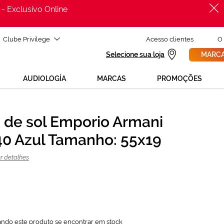
 - Exclusivo Online
Clube Privilege
Acesso clientes
O
Selecione sua loja
MARCA
AUDIOLOGÍA
MARCAS
PROMOÇÕES
 de sol Emporio Armani
PROCURAR
103,87 €
0 Azul Tamanho: 55x19
138,50 €
r detalhes
ando este produto se encontrar em stock