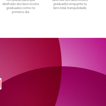
desfrutes dos teus óculos
graduados enquanto tu
graduados como no
tens total tranquilidade.
primeiro dia.