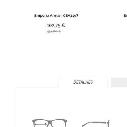
Emporio Armani 0EA4197
E
102,75 €
137,00 €
DETALHES