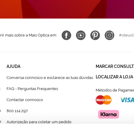
ir mais sobre a Mais Optica em:
#oteuol
AJUDA
MARCAR CONSULT
LOCALIZAR A LOJA
Conversa connosco e esclarece as tuas dúvidas
s
FAQ - Perguntas Frequentes
Métodos de Pagamen
Contactar connosco
p
800 114 297
r
Autorização para coletar um pedido
Formulário para acompanhante autorizado de