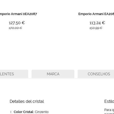
mporio Armani 0EA2087
Emporio Armani EA20
127,50 €
113,24 €
170,00 €
150,99 €
LENTES
MARCA
CONSELHOS
Detalles del cristal
Estil
Para 
Color Cristal:
Cinzento