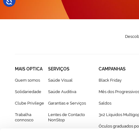
Descobr
MAIS OPTICA
SERVIÇOS
CAMPANHAS
Quem somos
Saúde Visual
Black Friday
Solidariedade
Saúde Auditiva
Mês dos Progressivo
Clube Privilege
Garantias e Serviços
Saldos
Trabalha
Lentes de Contacto
3x2 Líquidos Multigo
connosco
NonStop
Óculos graduados po
Franchising
Cartão Presente
69€