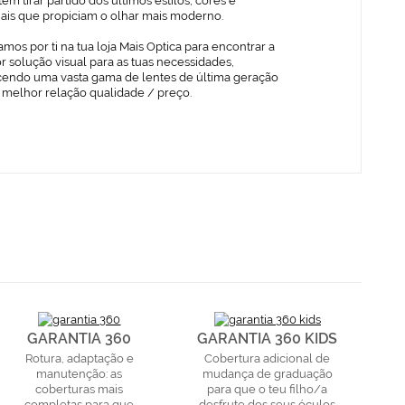
em tirar partido dos últimos estilos, cores e
iais que propiciam o olhar mais moderno.
mos por ti na tua loja Mais Optica para encontrar a
 solução visual para as tuas necessidades,
cendo uma vasta gama de lentes de última geração
 melhor relação qualidade / preço.
GARANTIA 360
GARANTIA 360 KIDS
Rotura, adaptação e
Cobertura adicional de
manutenção: as
mudança de graduação
coberturas mais
para que o teu filho/a
completas para que
desfrute dos seus óculos