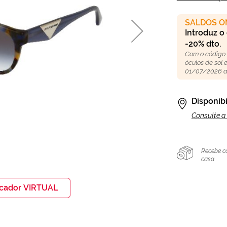
SALDOS O
Introduz o
-20% dto.
Com o código
óculos de sol
01/07/2026 a
Disponibi
Consulte a 
Recebe c
casa
icador VIRTUAL