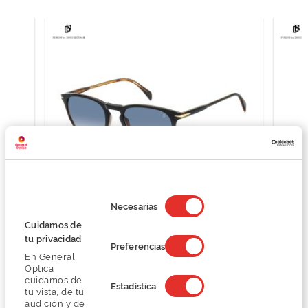
Selección
de
Necesarias
consentimiento
David Beckham DB 1160/S
Cuidamos de
141,75 €
tu privacidad
Preferencias
189,00 €
En General
Optica
cuidamos de
Estadística
tu vista, de tu
audición y de