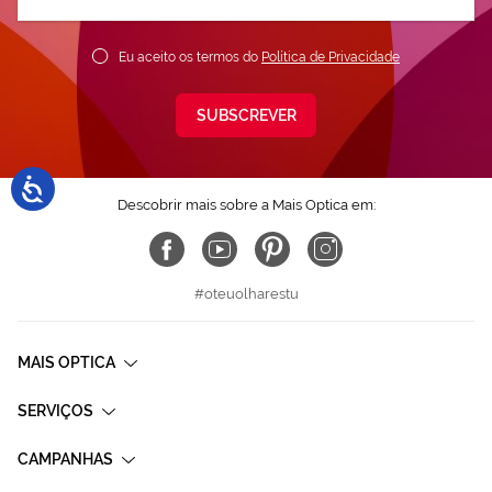
nossa
Newsletter:
Eu aceito os termos do
Política de Privacidade
SUBSCREVER
Descobrir mais sobre a Mais Optica em:
#oteuolharestu
MAIS OPTICA
SERVIÇOS
CAMPANHAS