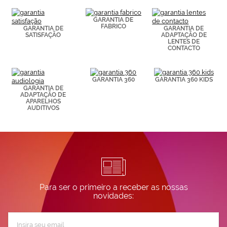
(por ejemplo,
de páginas
visitadas).
GARANTIA DE
FABRICO
Puedes
GARANTIA DE
GARANTIA DE
SATISFAÇÃO
ADAPTAÇÃO DE
consultar más
LENTES DE
información en
CONTACTO
nuestra
Política de
Cookies.
GARANTIA 360
GARANTIA 360 KIDS
GARANTIA DE
ADAPTAÇÃO DE
APARELHOS
AUDITIVOS
Para ser o primeiro a receber as nossas
novidades:
Subscreva
a