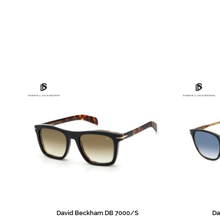
de
imagens
David Beckham DB 7000/S
Da