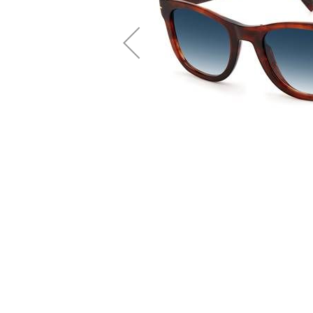
Saltar
para
o
início
da
Galeria