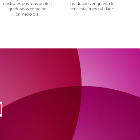
desfrutes dos teus óculos
graduados enquanto tu
graduados como no
tens total tranquilidade.
primeiro dia.