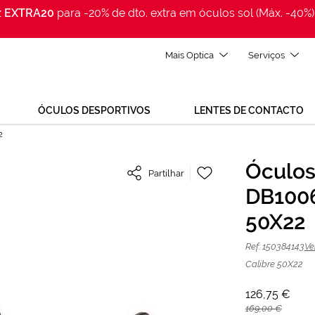
z
EXTRA20
para -20% de dto. extra em óculos sol (Máx. -40%)
Mais Optica
Serviços
ÓCULOS DESPORTIVOS
LENTES DE CONTACTO
2
Adicionar
Óculos
Partilhar
à
 DB1006/S Castanho | Mais Optica
Lista
DB100
de
Desejos
50X22
Ref: 150384143
Ve
Calibre 50X22
126,75 €
169,00 €