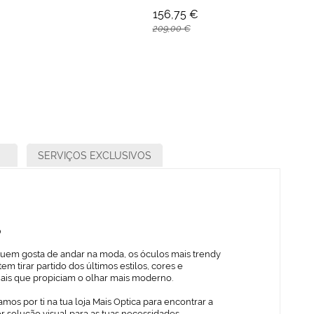
156,75 €
209,00 €
SERVIÇOS EXCLUSIVOS
o
quem gosta de andar na moda, os óculos mais trendy
em tirar partido dos últimos estilos, cores e
iais que propiciam o olhar mais moderno.
mos por ti na tua loja Mais Optica para encontrar a
 solução visual para as tuas necessidades,