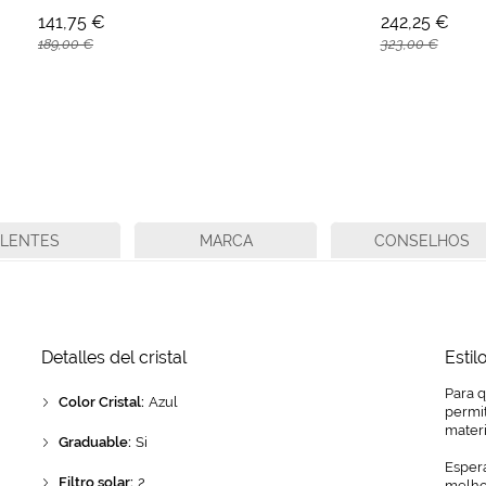
141,75 €
242,25 €
189,00 €
323,00 €
LENTES
MARCA
CONSELHOS
Detalles del cristal
Estil
Para 
Color Cristal:
Azul
permit
mater
Graduable:
Si
Espera
Filtro solar:
2
melhor