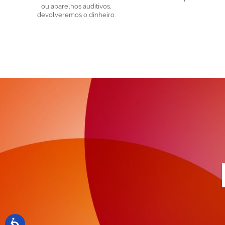
ou aparelhos auditivos,
devolveremos o dinheiro.
a
n
N