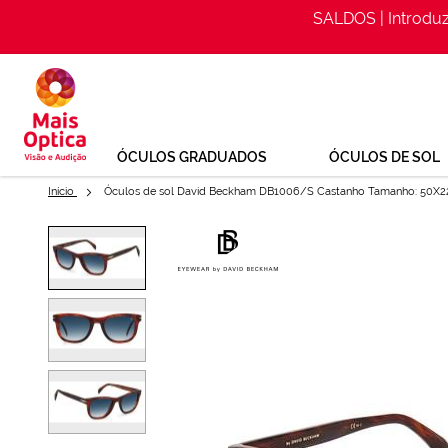
SALDOS | Introdu
Ir
para
o
Conteúdo
ÓCULOS GRADUADOS
ÓCULOS DE SOL
Início
Óculos de sol David Beckham DB1006/S Castanho Tamanho: 50X2
Saltar
para
Óculos de sol David Beckham
o
final
Ref: 150384143
da
Galeria
de
imagens