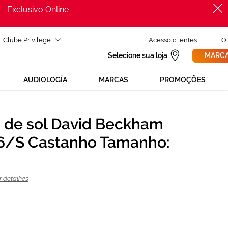
 - Exclusivo Online
Clube Privilege
Acesso clientes
O
Selecione sua loja
MARCA
AUDIOLOGÍA
MARCAS
PROMOÇÕES
 de sol David Beckham
PROCURAR
126,75 €
6/S Castanho Tamanho:
169,00 €
r detalhes