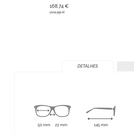
168,74 €
224,99 €
DETALHES
50 mm
22 mm
145 mm