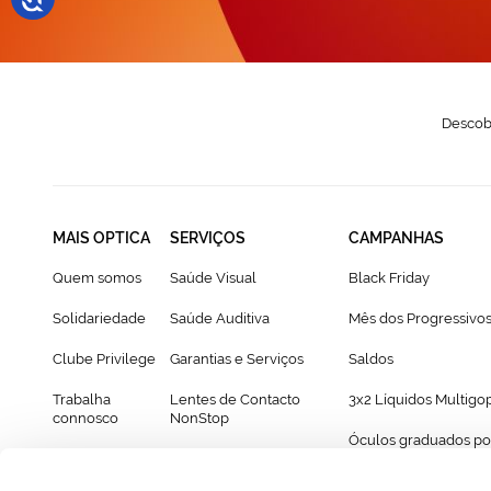
Descobr
MAIS OPTICA
SERVIÇOS
CAMPANHAS
Quem somos
Saúde Visual
Black Friday
Solidariedade
Saúde Auditiva
Mês dos Progressivo
Clube Privilege
Garantias e Serviços
Saldos
Trabalha
Lentes de Contacto
3x2 Líquidos Multigo
connosco
NonStop
Óculos graduados po
Franchising
Cartão Presente
69€