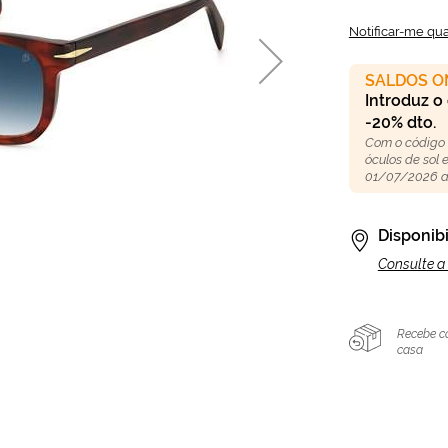
Notificar-me qu
SALDOS O
Introduz o
-20% dto.
Com o código
óculos de sol
01/07/2026 a
Disponibi
Consulte a 
Recebe c
casa