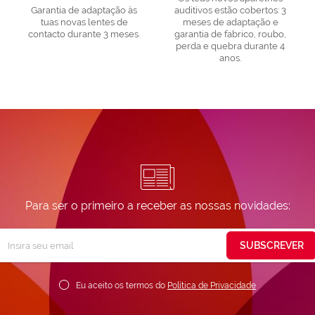
Garantia de adaptação às
auditivos estão cobertos: 3
tuas novas lentes de
meses de adaptação e
contacto durante 3 meses.
garantia de fabrico, roubo,
perda e quebra durante 4
anos.
Para ser o primeiro a receber as nossas novidades:
Subscreva
SUBSCREVER
ossa
ewsletter:
Eu aceito os termos do
Política de Privacidade