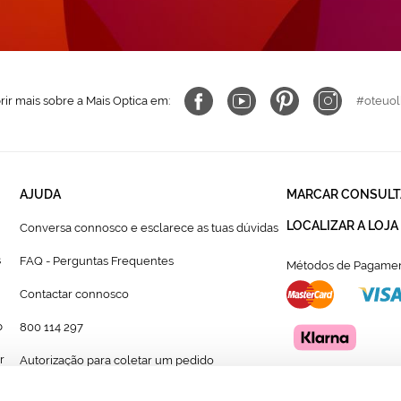
ir mais sobre a Mais Optica em:
#oteuol
AJUDA
MARCAR CONSULT
LOCALIZAR A LOJA
Conversa connosco e esclarece as tuas dúvidas
s
FAQ - Perguntas Frequentes
Métodos de Pagamen
Contactar connosco
p
800 114 297
r
Autorização para coletar um pedido
Formulário para acompanhante autorizado de