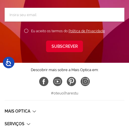
Subscreva
a
nossa
Newsletter:
Eu aceito os termos do
Política de Privacidade
SUBSCREVER
Descobrir mais sobre a Mais Optica em:
#oteuolharestu
MAIS OPTICA
SERVIÇOS