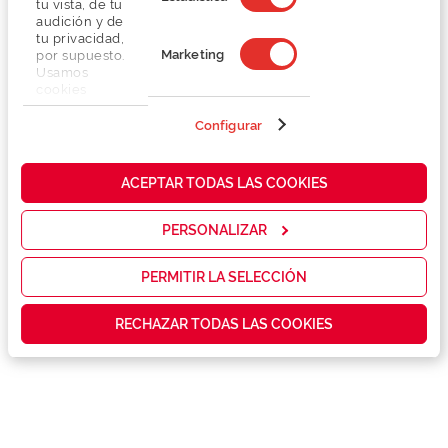
tu vista, de tu
audición y de
tu privacidad,
Marketing
por supuesto.
Usamos
cookies
propias y de
terceros en
Configurar
Detalhes
nuestra web
para analizar
cómo mejorar
Lentes
ACEPTAR TODAS LAS COOKIES
nuestros
servicios y
mostrarte la
PERSONALIZAR
Marca
publicidad y
las
promociones
PERMITIR LA SELECCIÓN
Conselhos
que realmente
te interesan,
RECHAZAR TODAS LAS COOKIES
así como
contenidos
Serviços exclusivos
personalizados
para ti gracias
a un perfil
elaborado a
partir de tus
hábitos de