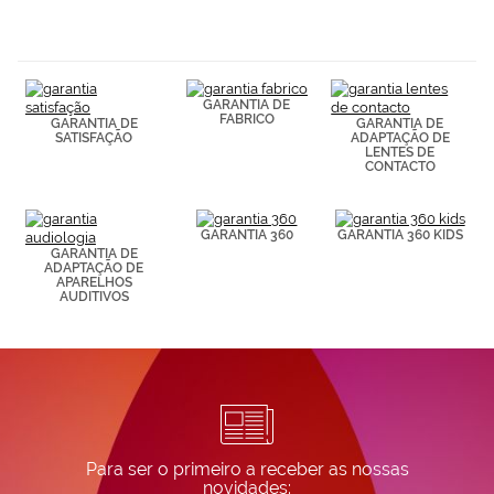
navegación
(por ejemplo,
de páginas
visitadas).
Puedes
GARANTIA DE
consultar más
FABRICO
GARANTIA DE
GARANTIA DE
información en
SATISFAÇÃO
ADAPTAÇÃO DE
nuestra
LENTES DE
Política de
CONTACTO
Cookies.
GARANTIA 360
GARANTIA 360 KIDS
GARANTIA DE
ADAPTAÇÃO DE
APARELHOS
AUDITIVOS
Para ser o primeiro a receber as nossas
novidades: