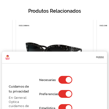
Produtos Relacionados
Selección
de
Necesarias
consentimiento
Cuidamos de
D&G 0DG4407
tu privacidad
Preferencias
138,00 €
En General
230,00 €
Optica
cuidamos de
Estadística