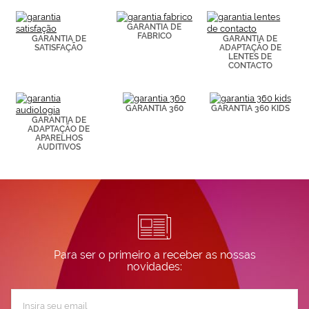
(por ejemplo,
de páginas
visitadas).
GARANTIA DE
FABRICO
Puedes
GARANTIA DE
GARANTIA DE
SATISFAÇÃO
ADAPTAÇÃO DE
consultar más
LENTES DE
información en
CONTACTO
nuestra
Política de
Cookies.
GARANTIA 360
GARANTIA 360 KIDS
GARANTIA DE
ADAPTAÇÃO DE
APARELHOS
AUDITIVOS
Para ser o primeiro a receber as nossas
novidades:
Subscreva
a