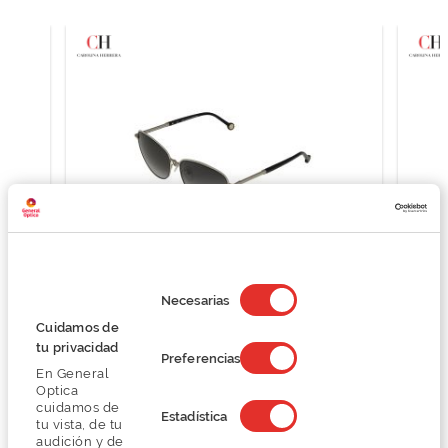
Selección
de
Necesarias
consentimiento
CH Carolina Herrera SHE161N
Cuidamos de
71,60 €
tu privacidad
Preferencias
179,00 €
En General
Optica
cuidamos de
Estadística
tu vista, de tu
audición y de