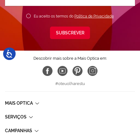
nossa
Newsletter:
Eu aceito os termos do
Política de Privacidade
SUBSCREVER
Descobrir mais sobre a Mais Optica em:
#oteuolharestu
MAIS OPTICA
SERVIÇOS
CAMPANHAS