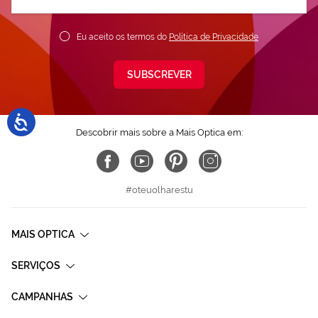
nossa
Newsletter:
Eu aceito os termos do
Política de Privacidade
SUBSCREVER
Descobrir mais sobre a Mais Optica em:
#oteuolharestu
MAIS OPTICA
SERVIÇOS
CAMPANHAS