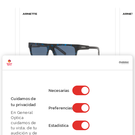
Selección
de
Necesarias
consentimiento
Arnette GOTHBOY 0AN4278
Cuidamos de
77,25 €
tu privacidad
Preferencias
103,00 €
En General
Optica
cuidamos de
Estadística
tu vista, de tu
audición y de