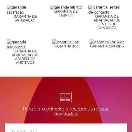
(por ejemplo,
de páginas
visitadas).
GARANTIA DE
FABRICO
Puedes
GARANTIA DE
GARANTIA DE
SATISFAÇÃO
ADAPTAÇÃO DE
consultar más
LENTES DE
información en
CONTACTO
nuestra
Política de
Cookies.
GARANTIA 360
GARANTIA 360 KIDS
GARANTIA DE
ADAPTAÇÃO DE
APARELHOS
AUDITIVOS
Para ser o primeiro a receber as nossas
novidades:
Subscreva
a