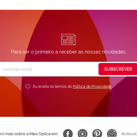
Para ser o primeiro a receber as nossas novidades:
Subscreva
SUBSCREVER
ossa
ewsletter:
Eu aceito os termos do
Política de Privacidade
ir mais sobre a Mais Optica em:
#oteuol