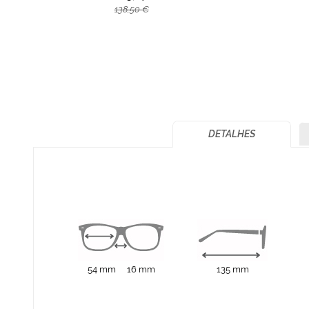
138,50 €
DETALHES
54 mm
16 mm
135 mm