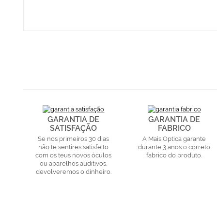
GARANTIA DE
GARANTIA DE
SATISFAÇÃO
FABRICO
Se nos primeiros 30 dias
A Mais Optica garante
não te sentires satisfeito
durante 3 anos o correto
com os teus novos óculos
fabrico do produto.
ou aparelhos auditivos,
devolveremos o dinheiro.