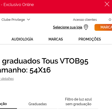
 - Exclusivo Online
Clube Privilege
Acesso clientes
O
Selecione sua loja
MARCA
AUDIOLOGÍA
MARCAS
PROMOÇÕES
 graduados Tous VTOB95
PROCURAR
as de ajuda para mudar os teus óculos?
Tamanho: 54X16
800 114 297
ara nós GRÁTIS no número
nda a sexta, das 12h às 21h)
r detalhes
REVISAO DA VISTA
icita uma
> marca consulta
Filtro de luz azul
ação
Graduadas
sem graduação