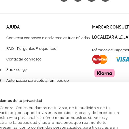
AJUDA
MARCAR CONSULT
LOCALIZAR A LOJA
Conversa connosco e esclarece as tuas dúvidas
s
FAQ - Perguntas Frequentes
Métodos de Pagamen
Contactar connosco
p
800 114 297
r
Autorização para coletar um pedido
Formulário para acompanhante autorizado de
menor
damos de tu privacidad
General Optica cuidamos de tu vista, de tu audición y de tu
vacidad, por supuesto. Usamos cookies propias y de terceros en
stra web para analizar cómo mejorar nuestros servicios y
trarte la publicidad y las promociones que realmente te
eresan, así como contenidos personalizados para ti gracias a un