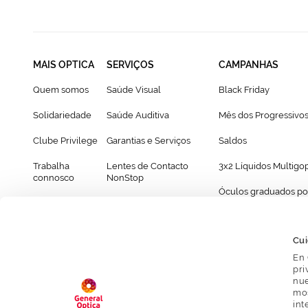
MAIS OPTICA
SERVIÇOS
CAMPANHAS
Quem somos
Saúde Visual
Black Friday
Solidariedade
Saúde Auditiva
Mês dos Progressivo
Clube Privilege
Garantias e Serviços
Saldos
Trabalha
Lentes de Contacto
3x2 Líquidos Multigo
connosco
NonStop
Óculos graduados po
Franchising
Cartão Presente
69€
Provador virtual de óculos
Cui
En 
pri
nue
mos
int