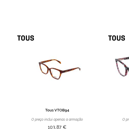
de
imagens
Tous VTOB94
O preço inclui apenas a armação
O pr
103,87 €