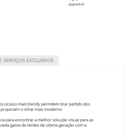
159,00 €
E SERVIÇOS EXCLUSIVOS
s óculos mais trendy permitem tirar partido dos
ue propiciam o olhar mais moderno.
ica para encontrar a melhor solução visual para as
vasta gama de lentes de última geração com a