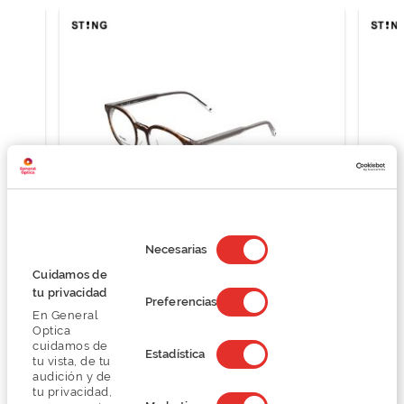
Selección
de
Necesarias
consentimiento
Sting RIVER 2 VST425
Cuidamos de
tu privacidad
O preço inclui apenas a armação
Preferencias
70,79 €
En General
Optica
117,99 €
cuidamos de
Estadística
tu vista, de tu
audición y de
tu privacidad,