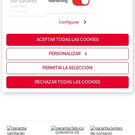
Marketing
por supuesto.
Usamos
cookies
propias y de
terceros en
Configurar
Detalhes
nuestra web
para analizar
cómo mejorar
ACEPTAR TODAS LAS COOKIES
Marca
nuestros
servicios y
mostrarte la
PERSONALIZAR
Conselhos
publicidad y
las
promociones
PERMITIR LA SELECCIÓN
que realmente
Garantias e serviços exclusivos
te interesan,
RECHAZAR TODAS LAS COOKIES
así como
contenidos
personalizados
para ti gracias
a un perfil
elaborado a
partir de tus
hábitos de
navegación
(por ejemplo,
GARANTIA DE
de páginas