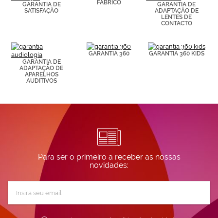
FABRICO
GARANTIA DE
GARANTIA DE
visitadas).
SATISFAÇÃO
ADAPTAÇÃO DE
Puedes
LENTES DE
consultar más
CONTACTO
información en
nuestra
Política de
GARANTIA 360
GARANTIA 360 KIDS
Cookies.
GARANTIA DE
ADAPTAÇÃO DE
APARELHOS
AUDITIVOS
Para ser o primeiro a receber as nossas
novidades:
Subscreva
a
nossa
Newsletter: