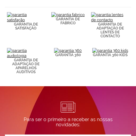
(por ejemplo,
de páginas
visitadas).
GARANTIA DE
Puedes
FABRICO
GARANTIA DE
GARANTIA DE
consultar más
SATISFAÇÃO
ADAPTAÇÃO DE
información en
LENTES DE
nuestra
CONTACTO
Política de
Cookies.
GARANTIA 360
GARANTIA 360 KIDS
GARANTIA DE
ADAPTAÇÃO DE
APARELHOS
AUDITIVOS
Para ser o primeiro a receber as nossas
novidades: