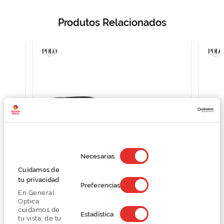
Produtos Relacionados
Selección
de
Necesarias
consentimiento
Cuidamos de
tu privacidad
Preferencias
Polo Ralph Lauren 0PH2291U
En General
O preço inclui apenas a armação
Optica
105,37 €
cuidamos de
Estadística
tu vista, de tu
140,50 €