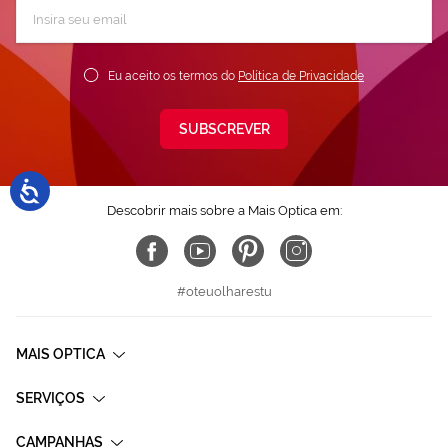
Subscreva
a
nossa
Newsletter:
Eu aceito os termos do
Política de Privacidade
SUBSCREVER
Descobrir mais sobre a Mais Optica em:
#oteuolharestu
MAIS OPTICA
SERVIÇOS
CAMPANHAS