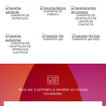
(por ejemplo,
de páginas
visitadas).
GARANTIA DE
Puedes
FABRICO
GARANTIA DE
GARANTIA DE
consultar más
SATISFAÇÃO
ADAPTAÇÃO DE
LENTES DE
información en
CONTACTO
nuestra
Política de
Cookies.
GARANTIA 360
GARANTIA 360 KIDS
GARANTIA DE
ADAPTAÇÃO DE
APARELHOS
AUDITIVOS
Para ser o primeiro a receber as nossas
novidades:
Subscreva