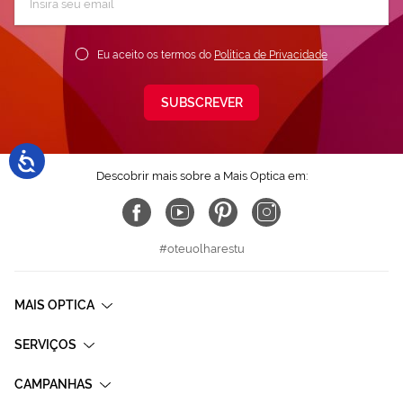
a
nossa
Newsletter:
Eu aceito os termos do
Política de Privacidade
SUBSCREVER
Descobrir mais sobre a Mais Optica em:
#oteuolharestu
MAIS OPTICA
SERVIÇOS
CAMPANHAS