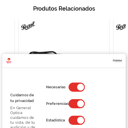
Produtos Relacionados
Selección
de
Necesarias
consentimiento
Cuidamos de
tu privacidad
Persol 0PO3359V
Preferencias
En General
O preço inclui apenas a armação
Optica
200,80 €
cuidamos de
Estadística
251,00 €
tu vista, de tu
audición y de