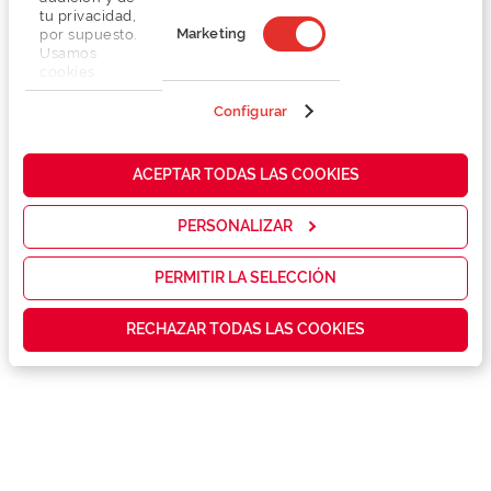
tu privacidad,
Marketing
por supuesto.
Usamos
cookies
propias y de
terceros en
Configurar
nuestra web
para analizar
Detalhes
cómo mejorar
ACEPTAR TODAS LAS COOKIES
nuestros
servicios y
Marca
mostrarte la
PERSONALIZAR
publicidad y
las
Conselhos
promociones
PERMITIR LA SELECCIÓN
que realmente
te interesan,
Garantias e serviços exclusivos
RECHAZAR TODAS LAS COOKIES
así como
contenidos
personalizados
para ti gracias
a un perfil
elaborado a
partir de tus
hábitos de
navegación