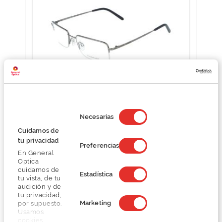
Selección
Eschenbach 820554
de
Necesarias
O preço inclui apenas a armação
consentimiento
Cuidamos de
92,45 €
tu privacidad
184,90 €
Preferencias
En General
Optica
cuidamos de
Estadística
tu vista, de tu
audición y de
tu privacidad,
Marketing
por supuesto.
Usamos
Detalhes
cookies