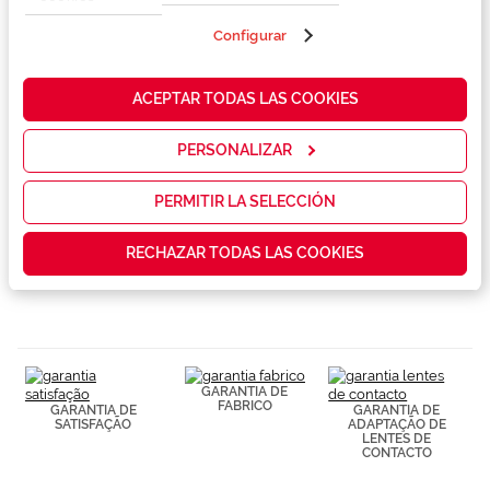
propias y de
terceros en
Configurar
nuestra web
Marca
para analizar
cómo mejorar
ACEPTAR TODAS LAS COOKIES
nuestros
Conselhos
servicios y
mostrarte la
PERSONALIZAR
publicidad y
Serviços exclusivos
las
promociones
PERMITIR LA SELECCIÓN
que realmente
te interesan,
RECHAZAR TODAS LAS COOKIES
así como
contenidos
personalizados
para ti gracias
a un perfil
elaborado a
partir de tus
hábitos de
GARANTIA DE
navegación
FABRICO
GARANTIA DE
GARANTIA DE
(por ejemplo,
SATISFAÇÃO
ADAPTAÇÃO DE
LENTES DE
de páginas
CONTACTO
visitadas).
Puedes