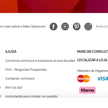
ir mais sobre a Mais Optica em:
#oteuol
AJUDA
MARCAR CONSULT
LOCALIZAR A LOJA
Conversa connosco e esclarece as tuas dúvidas
s
FAQ - Perguntas Frequentes
Métodos de Pagamen
Contactar connosco
p
800 114 297
r
Autorização para coletar um pedido
Formulário para acompanhante autorizado de