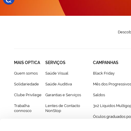
Descobr
MAIS OPTICA
SERVIÇOS
CAMPANHAS
Quem somos
Saúde Visual
Black Friday
Solidariedade
Saúde Auditiva
Mês dos Progressivo
Clube Privilege
Garantias e Serviços
Saldos
Trabalha
Lentes de Contacto
3x2 Líquidos Multigo
connosco
NonStop
Óculos graduados po
Franchising
Cartão Presente
69€