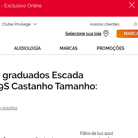
 - Exclusivo Online
Clube Privilege
Acesso clientes
O
Selecione sua loja
MARCA
AUDIOLOGÍA
MARCAS
PROMOÇÕES
 graduados Escada
PROCURAR
ecisas de ajuda para mudar os teus óculos?
9S Castanho Tamanho:
800 114 297
ga para nós GRÁTIS no número
e segunda a sexta, das 12h às 21h)
REVISAO DA VISTA
 solicita uma
> marca consulta
r detalhes
Filtro de luz azul