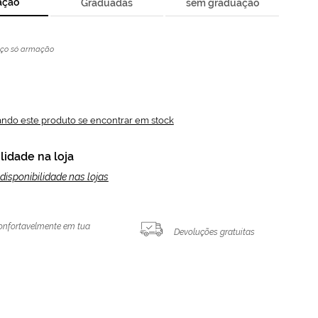
ação
Graduadas
sem graduação
eço só armação
ando este produto se encontrar em stock
lidade na loja
disponibilidade nas lojas
onfortavelmente em tua
Devoluções gratuitas