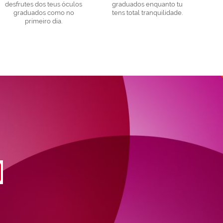
desfrutes dos teus óculos
graduados enquanto tu
graduados como no
tens total tranquilidade.
primeiro dia.