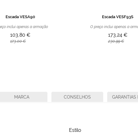
Escada VESA90
Escada VESF93S
eço inclui apenas a armação
O preço inclui apenas a ar
103,80 €
173,24 €
173,00 €
230,99 €
MARCA
CONSELHOS
GARANTIAS 
Estilo