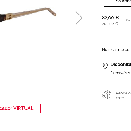
Só Arm
82,00 €
Pr
205,00 €
Notificar-me qu
Disponibi
Consulte a 
Recebe c
casa
icador VIRTUAL