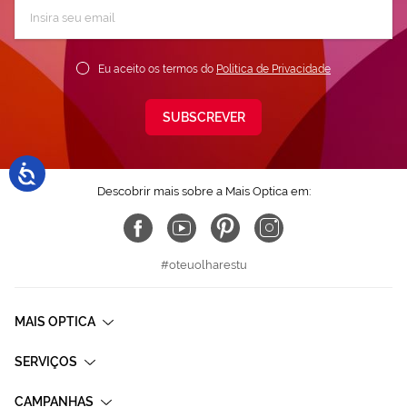
Subscreva
a
nossa
Newsletter:
Eu aceito os termos do
Política de Privacidade
SUBSCREVER
Descobrir mais sobre a Mais Optica em:
#oteuolharestu
MAIS OPTICA
SERVIÇOS
CAMPANHAS