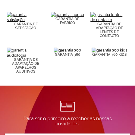
(por ejemplo,
de páginas
visitadas).
GARANTIA DE
Puedes
FABRICO
GARANTIA DE
GARANTIA DE
consultar más
SATISFAÇÃO
ADAPTAÇÃO DE
información en
LENTES DE
nuestra
CONTACTO
Política de
Cookies.
GARANTIA 360
GARANTIA 360 KIDS
GARANTIA DE
ADAPTAÇÃO DE
APARELHOS
AUDITIVOS
Para ser o primeiro a receber as nossas
novidades: