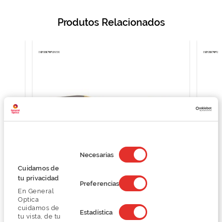
Produtos Relacionados
Selección
de
Necesarias
consentimiento
Cuidamos de
tu privacidad
Preferencias
Emporio Armani 0EA3259
En General
O preço inclui apenas a armação
Optica
77,40 €
cuidamos de
Estadística
tu vista, de tu
129,00 €