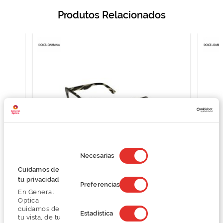
Produtos Relacionados
Selección
de
Necesarias
consentimiento
Cuidamos de
D&G 0DG3360
tu privacidad
Preferencias
O preço inclui apenas a armação
En General
Optica
197,25 €
cuidamos de
263,00 €
Estadística
tu vista, de tu