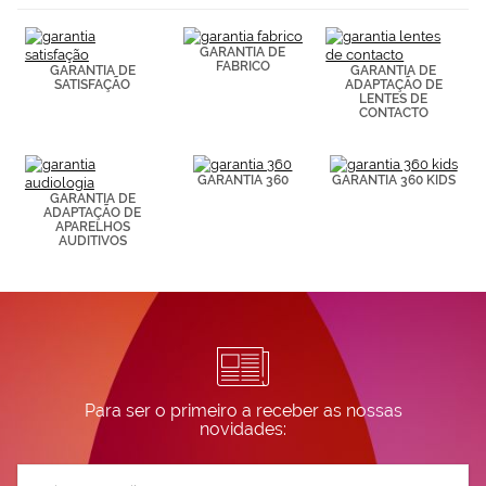
(por ejemplo,
de páginas
GARANTIA DE
visitadas).
FABRICO
GARANTIA DE
GARANTIA DE
Puedes
SATISFAÇÃO
ADAPTAÇÃO DE
consultar más
LENTES DE
información en
CONTACTO
nuestra
Política de
Cookies.
GARANTIA 360
GARANTIA 360 KIDS
GARANTIA DE
ADAPTAÇÃO DE
APARELHOS
AUDITIVOS
Para ser o primeiro a receber as nossas
novidades:
Subscreva