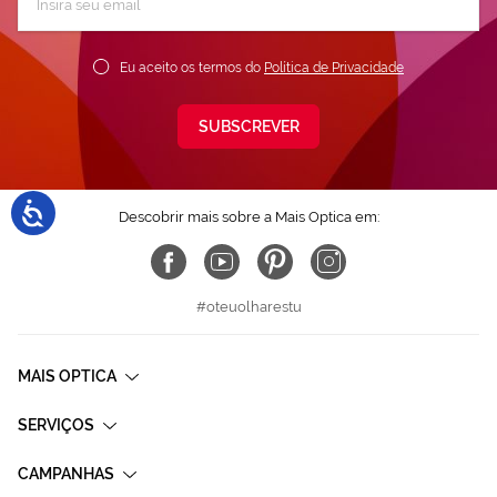
a
nossa
Newsletter:
Eu aceito os termos do
Política de Privacidade
SUBSCREVER
Descobrir mais sobre a Mais Optica em:
#oteuolharestu
MAIS OPTICA
SERVIÇOS
CAMPANHAS