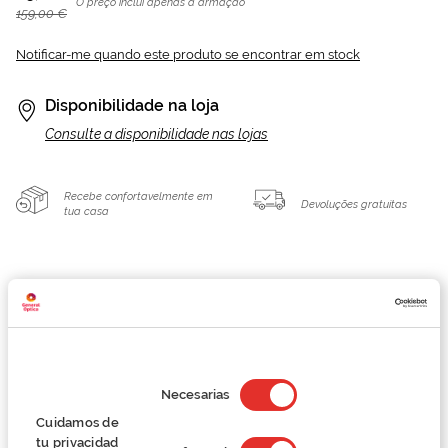
O preço inclui apenas a armação
159,00 €
Notificar-me quando este produto se encontrar em stock
Disponibilidade na loja
Consulte a disponibilidade nas lojas
Recebe confortavelmente em
Devoluções gratuitas
tua casa
Detalhes
Marca
Selección
de
Necesarias
consentimiento
Cuidamos de
Conselhos
tu privacidad