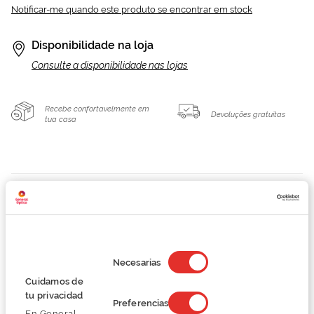
Notificar-me quando este produto se encontrar em stock
Disponibilidade na loja
Consulte a disponibilidade nas lojas
Recebe confortavelmente em
Devoluções gratuitas
tua casa
Detalhes
Marca
Selección
de
Necesarias
Conselhos
consentimiento
Cuidamos de
tu privacidad
Preferencias
Serviços exclusivos
En General