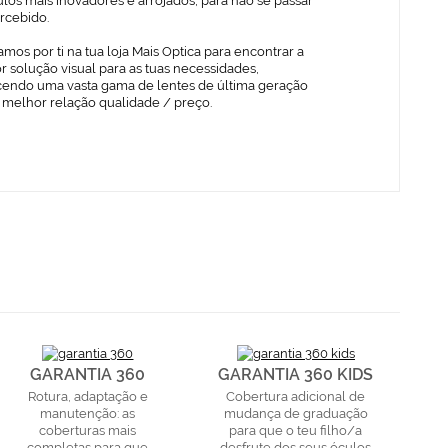
los mais inovadores e arrojados, para não se passar
rcebido.
mos por ti na tua loja Mais Optica para encontrar a
 solução visual para as tuas necessidades,
cendo uma vasta gama de lentes de última geração
 melhor relação qualidade / preço.
GARANTIA 360
GARANTIA 360 KIDS
Rotura, adaptação e
Cobertura adicional de
manutenção: as
mudança de graduação
coberturas mais
para que o teu filho/a
completas para que
desfrute dos seus óculos