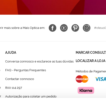
ir mais sobre a Mais Optica em:
#oteuol
AJUDA
MARCAR CONSULT
LOCALIZAR A LOJA
Conversa connosco e esclarece as tuas dúvidas
s
FAQ - Perguntas Frequentes
Métodos de Pagamen
Contactar connosco
p
800 114 297
r
Autorização para coletar um pedido
Formulário para acompanhante autorizado de