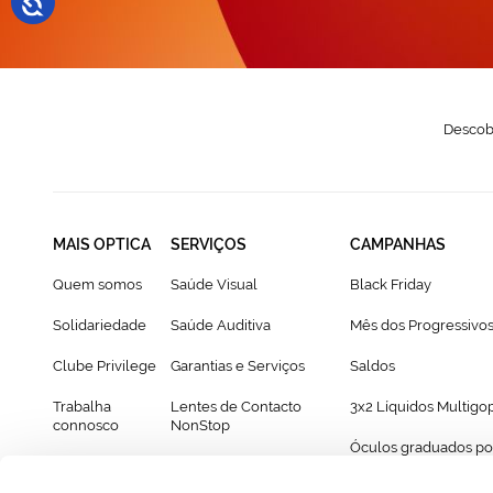
Descobr
MAIS OPTICA
SERVIÇOS
CAMPANHAS
Quem somos
Saúde Visual
Black Friday
Solidariedade
Saúde Auditiva
Mês dos Progressivo
Clube Privilege
Garantias e Serviços
Saldos
Trabalha
Lentes de Contacto
3x2 Líquidos Multigo
connosco
NonStop
Óculos graduados po
Franchising
Cartão Presente
69€