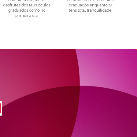
desfrutes dos teus óculos
graduados enquanto tu
graduados como no
tens total tranquilidade.
primeiro dia.