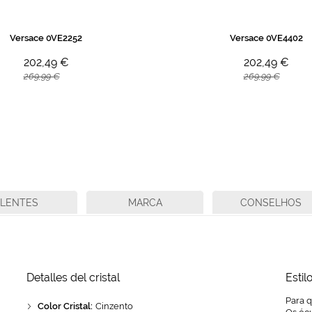
Versace 0VE2252
Versace 0VE4402
202,49 €
202,49 €
269,99 €
269,99 €
LENTES
MARCA
CONSELHOS
Detalles del cristal
Estil
Para q
Color Cristal:
Cinzento