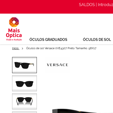
SALDOS | Introdu
Ir
para
o
Conteúdo
ÓCULOS GRADUADOS
ÓCULOS DE SOL
Início
Óculos de sol Versace 0VE4307 Preto Tamanho: 58X17
Saltar
para
Óculos de sol Versace 0VE4307
o
final
Ref: 140867186
da
Galeria
de
imagens