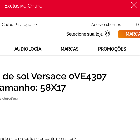
 - Exclusivo Online
Clube Privilege
Acesso clientes
O
Selecione sua loja
MARCA
AUDIOLOGÍA
MARCAS
PROMOÇÕES
 de sol Versace 0VE4307
PROCURAR
161,62 €
Tamanho: 58X17
215,50 €
r detalhes
ando este produto se encontrar em stock