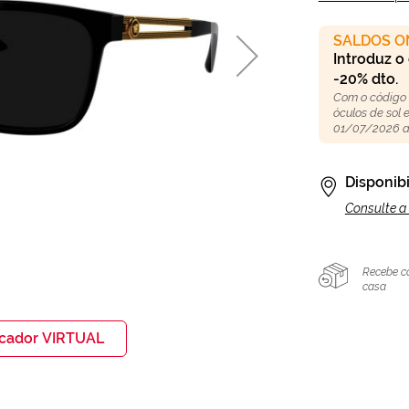
SALDOS O
Introduz o
-20% dto.
Com o código
óculos de sol
01/07/2026 a
Disponibi
Consulte a 
Recebe c
casa
icador VIRTUAL