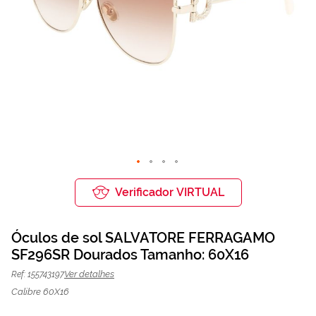
Saltar
para
Verificador VIRTUAL
o
início
da
Óculos de sol SALVATORE FERRAGAMO
Galeria
de
SF296SR Dourados Tamanho: 60X16
Óculos de sol SALVATORE
240,07 €
imagens
320,10 €
FERRAGAMO SF296SR Dourados |
Ver detalhes
Ref: 155743197
Mais Optica
Calibre 60X16