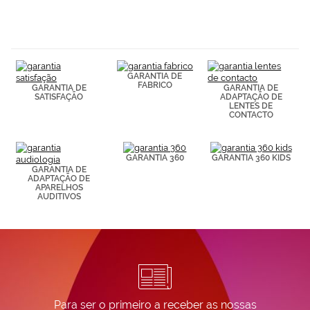
hábitos de
navegación
(por ejemplo,
de páginas
visitadas).
Puedes
consultar más
GARANTIA DE
FABRICO
información en
GARANTIA DE
GARANTIA DE
SATISFAÇÃO
ADAPTAÇÃO DE
nuestra
LENTES DE
Política de
CONTACTO
Cookies.
GARANTIA 360
GARANTIA 360 KIDS
GARANTIA DE
ADAPTAÇÃO DE
APARELHOS
AUDITIVOS
Para ser o primeiro a receber as nossas