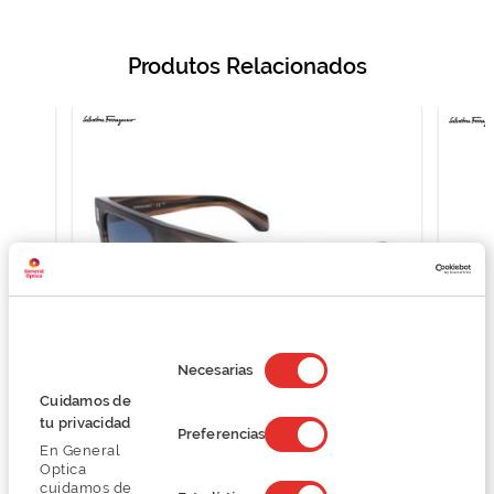
Produtos Relacionados
Selección
de
Necesarias
consentimiento
Cuidamos de
tu privacidad
E
SALVATORE FERRAGAMO SF2063SE
Preferencias
En General
234,74 €
Optica
312,99 €
cuidamos de