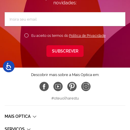
novidades:
Subscreva
a
nossa
Newsletter:
Eu aceito os termos do
Política de Privacidade
SUBSCREVER
Descobrir mais sobre a Mais Optica em:
#oteuolharestu
MAIS OPTICA
SERVIÇOS