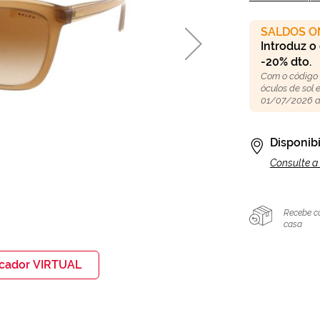
SALDOS O
Introduz o
-20% dto.
Com o código
óculos de sol
01/07/2026 a
Disponibi
Consulte a 
Recebe c
casa
icador VIRTUAL