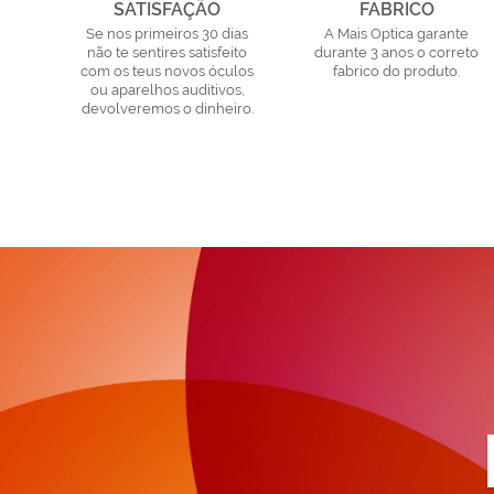
SATISFAÇÃO
FABRICO
Se nos primeiros 30 dias
A Mais Optica garante
não te sentires satisfeito
durante 3 anos o correto
com os teus novos óculos
fabrico do produto.
ou aparelhos auditivos,
devolveremos o dinheiro.
a
n