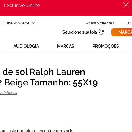
 - Exclusivo Online
Clube Privilege
Acesso clientes
O
Selecione sua loja
MARCA
AUDIOLOGÍA
MARCAS
PROMOÇÕES
 de sol Ralph Lauren
PROCURAR
41,60 €
 Beige Tamanho: 55X19
104,00 €
r detalhes
ando este produto se encontrar em stock