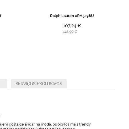
8
Ralph Lauren 0RA5298U
107,24 €
142,99 €
SERVIÇOS EXCLUSIVOS
o
quem gosta de andar na moda, os óculos mais trendy