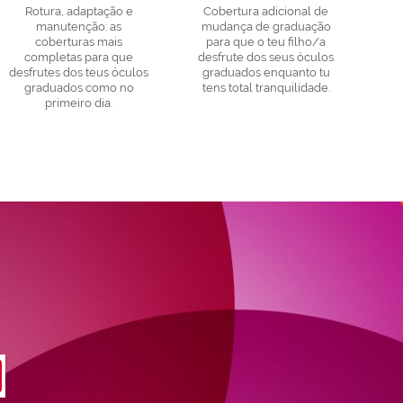
Rotura, adaptação e
Cobertura adicional de
manutenção: as
mudança de graduação
coberturas mais
para que o teu filho/a
completas para que
desfrute dos seus óculos
desfrutes dos teus óculos
graduados enquanto tu
graduados como no
tens total tranquilidade.
primeiro dia.