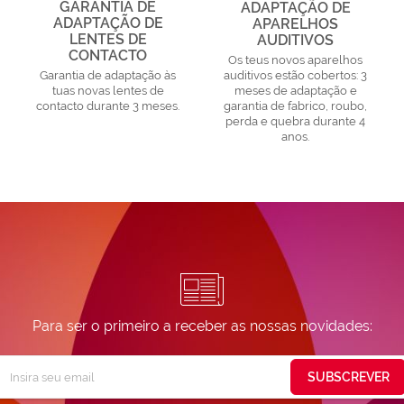
GARANTIA DE
ADAPTAÇÃO DE
ADAPTAÇÃO DE
APARELHOS
LENTES DE
AUDITIVOS
CONTACTO
Os teus novos aparelhos
Garantia de adaptação às
auditivos estão cobertos: 3
tuas novas lentes de
meses de adaptação e
contacto durante 3 meses.
garantia de fabrico, roubo,
perda e quebra durante 4
anos.
Para ser o primeiro a receber as nossas novidades:
Subscreva
SUBSCREVER
ossa