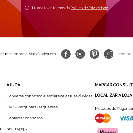
ewsletter:
Eu aceito os termos do
Política de Privacidade
ir mais sobre a Mais Optica em:
#oteuol
AJUDA
MARCAR CONSULT
LOCALIZAR A LOJA
Conversa connosco e esclarece as tuas dúvidas
s
FAQ - Perguntas Frequentes
Métodos de Pagamen
Contactar connosco
p
800 114 297