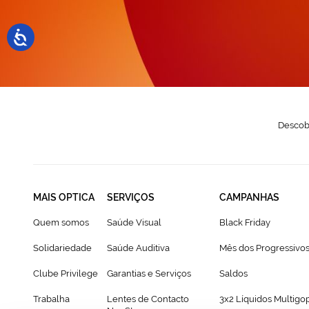
N
Descobr
MAIS OPTICA
SERVIÇOS
CAMPANHAS
Quem somos
Saúde Visual
Black Friday
Solidariedade
Saúde Auditiva
Mês dos Progressivo
Clube Privilege
Garantias e Serviços
Saldos
Trabalha
Lentes de Contacto
3x2 Líquidos Multigo