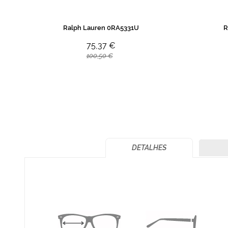
Ralph Lauren 0RA5331U
R
75,37 €
100,50 €
DETALHES