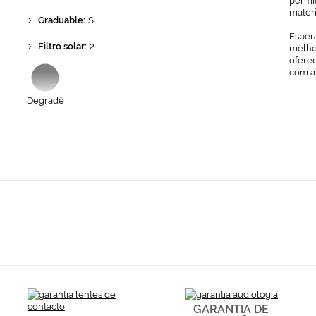
permit
mater
Graduable:
Si
Espera
Filtro solar:
2
melhor
ofere
com a
Degradê
GARANTIA DE