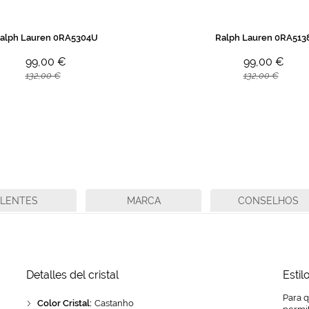
alph Lauren 0RA5304U
Ralph Lauren 0RA513
99,00 €
99,00 €
132,00 €
132,00 €
LENTES
MARCA
CONSELHOS
Detalles del cristal
Estil
Para 
Color Cristal:
Castanho