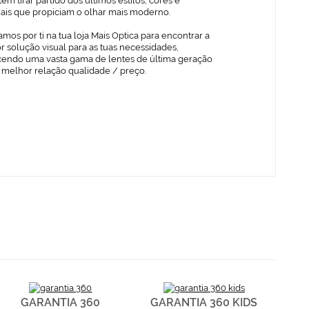
em tirar partido dos últimos estilos, cores e
iais que propiciam o olhar mais moderno.
mos por ti na tua loja Mais Optica para encontrar a
 solução visual para as tuas necessidades,
cendo uma vasta gama de lentes de última geração
 melhor relação qualidade / preço.
GARANTIA 360
GARANTIA 360 KIDS