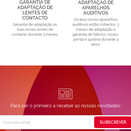
GARANTIA DE
ADAPTAÇÃO DE
ADAPTAÇÃO DE
APARELHOS
LENTES DE
AUDITIVOS
CONTACTO
Os teus novos aparelhos
Garantia de adaptação às
auditivos estão cobertos: 3
tuas novas lentes de
meses de adaptação e
contacto durante 3 meses.
garantia de fabrico, roubo,
perda e quebra durante 4
anos.
Para ser o primeiro a receber as nossas novidades:
Subscreva
SUBSCREVER
ossa