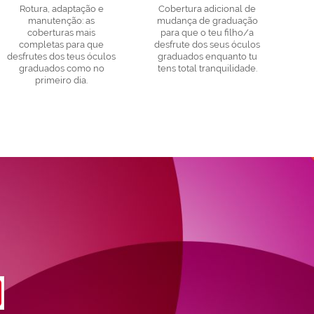
Rotura, adaptação e
Cobertura adicional de
manutenção: as
mudança de graduação
coberturas mais
para que o teu filho/a
completas para que
desfrute dos seus óculos
desfrutes dos teus óculos
graduados enquanto tu
graduados como no
tens total tranquilidade.
primeiro dia.