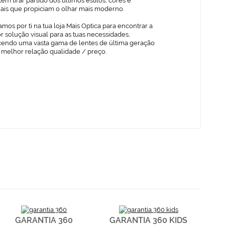
em tirar partido dos últimos estilos, cores e
iais que propiciam o olhar mais moderno.
mos por ti na tua loja Mais Optica para encontrar a
 solução visual para as tuas necessidades,
cendo uma vasta gama de lentes de última geração
 melhor relação qualidade / preço.
GARANTIA 360
GARANTIA 360 KIDS