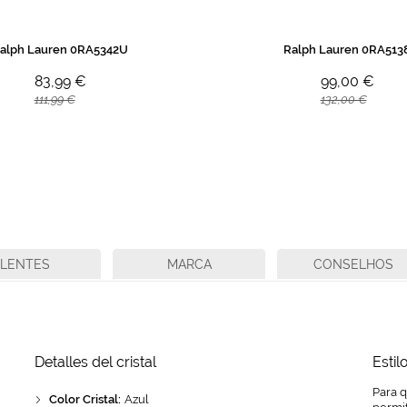
alph Lauren 0RA5342U
Ralph Lauren 0RA513
83,99 €
99,00 €
111,99 €
132,00 €
LENTES
MARCA
CONSELHOS
Detalles del cristal
Estil
Para 
Color Cristal:
Azul