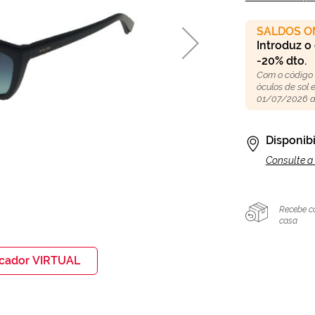
SALDOS O
Introduz o
-20% dto.
Com o código
óculos de sol
01/07/2026 a
Disponibi
Consulte a 
Recebe c
casa
icador VIRTUAL