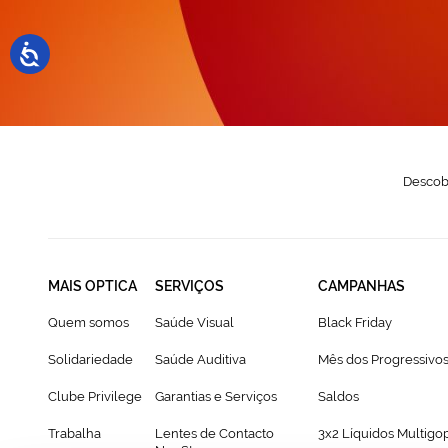
N
Descobr
MAIS OPTICA
SERVIÇOS
CAMPANHAS
Quem somos
Saúde Visual
Black Friday
Solidariedade
Saúde Auditiva
Mês dos Progressivo
Clube Privilege
Garantias e Serviços
Saldos
Trabalha
Lentes de Contacto
3x2 Líquidos Multigo