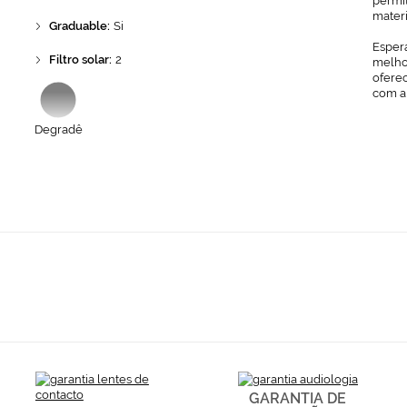
permit
mater
Graduable:
Si
Espera
Filtro solar:
2
melhor
ofere
com a
Degradê
GARANTIA DE