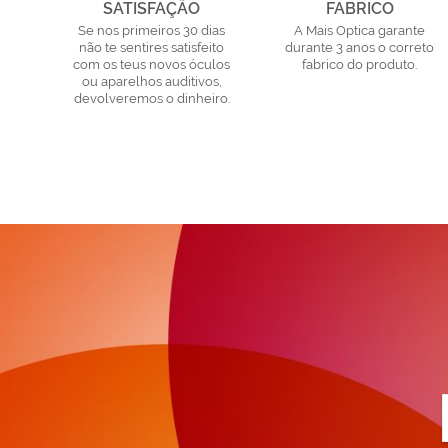
SATISFAÇÃO
FABRICO
Se nos primeiros 30 dias
A Mais Optica garante
não te sentires satisfeito
durante 3 anos o correto
com os teus novos óculos
fabrico do produto.
ou aparelhos auditivos,
devolveremos o dinheiro.
a
n