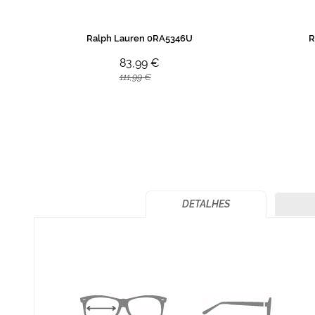
Ralph Lauren 0RA5346U
R
83,99 €
111,99 €
DETALHES