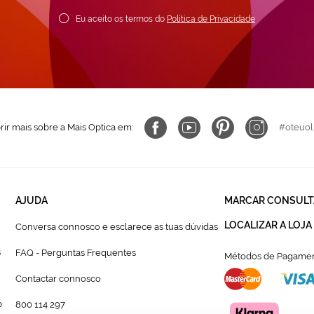
ewsletter:
Eu aceito os termos do
Política de Privacidade
ir mais sobre a Mais Optica em:
#oteuol
AJUDA
MARCAR CONSULT
LOCALIZAR A LOJA
Conversa connosco e esclarece as tuas dúvidas
s
FAQ - Perguntas Frequentes
Métodos de Pagamen
Contactar connosco
p
800 114 297