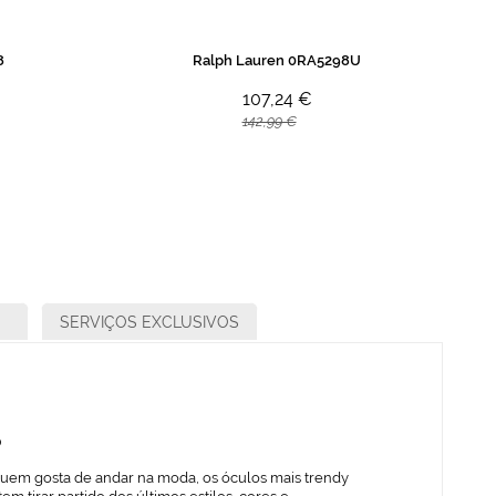
8
Ralph Lauren 0RA5298U
107,24 €
142,99 €
SERVIÇOS EXCLUSIVOS
o
quem gosta de andar na moda, os óculos mais trendy