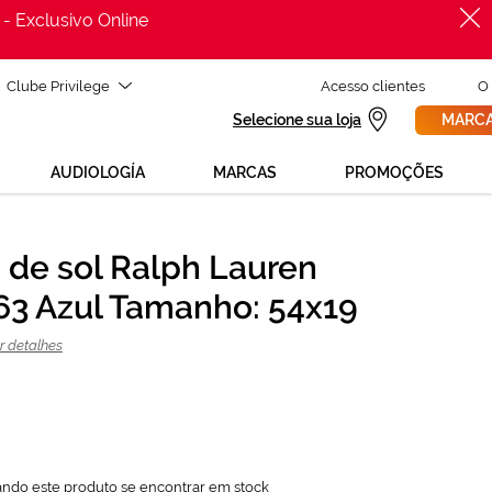
 - Exclusivo Online
Clube Privilege
Acesso clientes
O
Selecione sua loja
MARCA
AUDIOLOGÍA
MARCAS
PROMOÇÕES
 de sol Ralph Lauren
PROCURAR
80,24 €
3 Azul Tamanho: 54x19
106,99 €
r detalhes
ando este produto se encontrar em stock