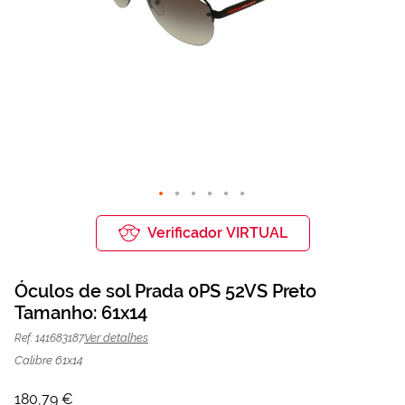
Saltar
para
Verificador VIRTUAL
o
início
da
Óculos de sol Prada 0PS 52VS Preto
Galeria
de
Tamanho: 61x14
Óculos de sol Prada 0PS 52VS Preto |
180,79 €
imagens
225,99 €
Mais Optica
Ver detalhes
Ref: 141683187
Calibre 61x14
180,79 €