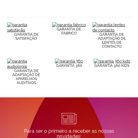
navegación
(por ejemplo,
de páginas
visitadas).
Puedes
GARANTIA DE
consultar más
FABRICO
GARANTIA DE
GARANTIA DE
información en
SATISFAÇÃO
ADAPTAÇÃO DE
nuestra
LENTES DE
Política de
CONTACTO
Cookies.
GARANTIA 360
GARANTIA 360 KIDS
GARANTIA DE
ADAPTAÇÃO DE
APARELHOS
AUDITIVOS
Para ser o primeiro a receber as nossas
novidades: