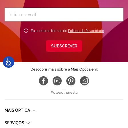
Subscreva
a
nossa
Newsletter:
Eu aceito os termos do
Política de Privacidade
SUBSCREVER
Descobrir mais sobre a Mais Optica em:
#oteuolharestu
MAIS OPTICA
SERVIÇOS