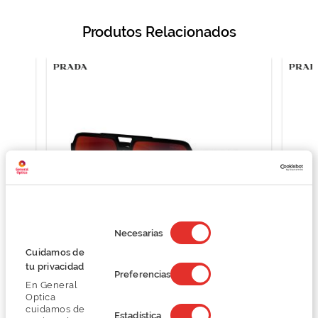
Produtos Relacionados
Selección
de
Necesarias
consentimiento
Cuidamos de
Prada 0PS A06S
tu privacidad
Preferencias
254,40 €
En General
318,00 €
Optica
cuidamos de
Estadística