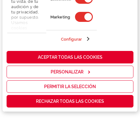
tu vista, de tu
audición y de
tu privacidad,
Marketing
por supuesto.
Usamos
cookies
propias y de
terceros en
Configurar
Detalhes
nuestra web
para analizar
cómo mejorar
Lentes
ACEPTAR TODAS LAS COOKIES
nuestros
servicios y
mostrarte la
PERSONALIZAR
Marca
publicidad y
las
promociones
PERMITIR LA SELECCIÓN
Conselhos
que realmente
te interesan,
RECHAZAR TODAS LAS COOKIES
así como
contenidos
Serviços exclusivos
personalizados
para ti gracias
a un perfil
elaborado a
partir de tus
hábitos de