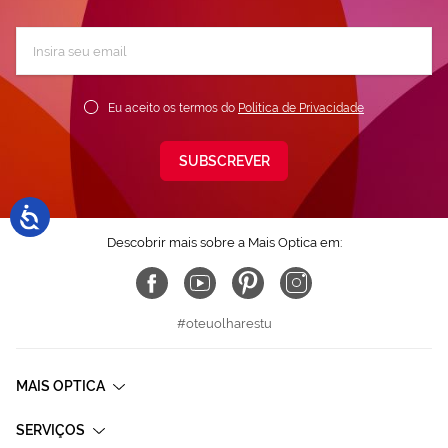
Subscreva
a
nossa
Newsletter:
Eu aceito os termos do
Política de Privacidade
SUBSCREVER
Descobrir mais sobre a Mais Optica em:
#oteuolharestu
MAIS OPTICA
SERVIÇOS