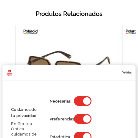
Produtos Relacionados
Selección
de
Necesarias
consentimiento
Cuidamos de
Polaroid PLD 6219/S
tu privacidad
Preferencias
45,37 €
En General
60,50 €
Optica
cuidamos de
Estadística