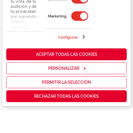
tu vista, de tu
audición y de
tu privacidad,
Marketing
por supuesto.
Usamos
cookies
propias y de
terceros en
Configurar
Detalhes
nuestra web
para analizar
cómo mejorar
Lentes
ACEPTAR TODAS LAS COOKIES
nuestros
servicios y
mostrarte la
PERSONALIZAR
Marca
publicidad y
las
promociones
PERMITIR LA SELECCIÓN
Conselhos
que realmente
te interesan,
RECHAZAR TODAS LAS COOKIES
así como
contenidos
Serviços exclusivos
personalizados
para ti gracias
a un perfil
elaborado a
partir de tus
hábitos de