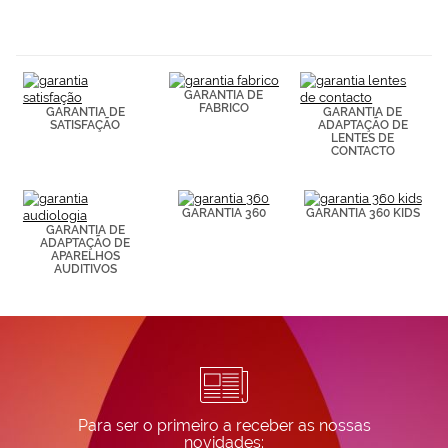
navegación
(por ejemplo,
de páginas
visitadas).
Puedes
GARANTIA DE
consultar más
FABRICO
GARANTIA DE
GARANTIA DE
información en
SATISFAÇÃO
ADAPTAÇÃO DE
nuestra
LENTES DE
Política de
CONTACTO
Cookies.
GARANTIA 360
GARANTIA 360 KIDS
GARANTIA DE
ADAPTAÇÃO DE
APARELHOS
AUDITIVOS
Para ser o primeiro a receber as nossas
novidades: