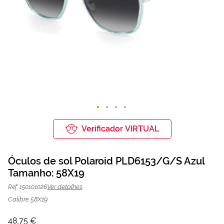
Saltar
para
Verificador VIRTUAL
o
início
da
Óculos de sol Polaroid PLD6153/G/S Azul
Galeria
de
Tamanho: 58X19
Óculos de sol Polaroid PLD6153/G/S
48,75 €
imagens
65,00 €
Azul | Mais Optica
Ver detalhes
Ref: 150101026
Calibre 58X19
48,75 €