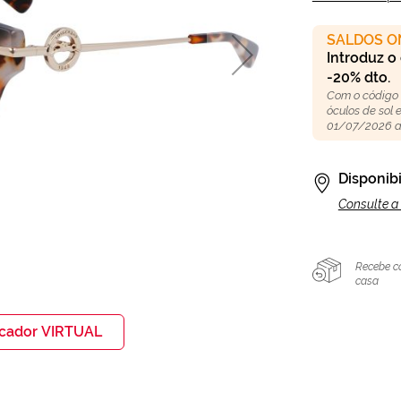
SALDOS O
Introduz o
-20% dto.
Com o código
óculos de sol
01/07/2026 a
Disponibi
Consulte a 
Recebe c
casa
icador VIRTUAL