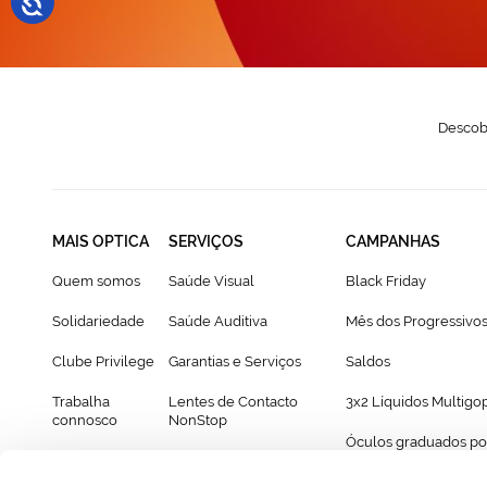
Descobr
MAIS OPTICA
SERVIÇOS
CAMPANHAS
Quem somos
Saúde Visual
Black Friday
Solidariedade
Saúde Auditiva
Mês dos Progressivo
Clube Privilege
Garantias e Serviços
Saldos
Trabalha
Lentes de Contacto
3x2 Líquidos Multigo
connosco
NonStop
Óculos graduados po
Franchising
Cartão Presente
69€