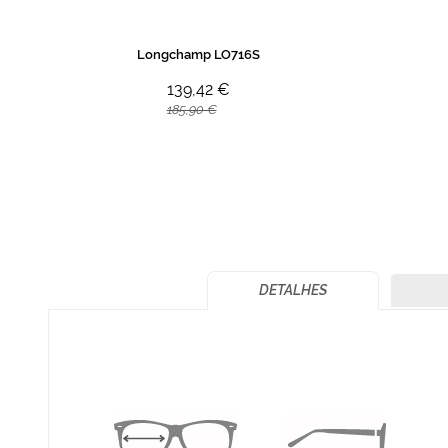
Longchamp LO716S
139,42 €
185,90 €
DETALHES