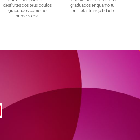
desfrutes dos teus óculos
graduados enquanto tu
graduados como no
tens total tranquilidade.
primeiro dia.