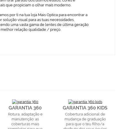
em tirar partido dos últimos estilos, cores e
iais que propiciam o olhar mais moderno.
mos por ti na tua loja Mais Optica para encontrar a
 solução visual para as tuas necessidades,
cendo uma vasta gama de lentes de última geração
 melhor relação qualidade / preço.
GARANTIA 360
GARANTIA 360 KIDS
Rotura, adaptação e
Cobertura adicional de
manutenção: as
mudança de graduação
coberturas mais
para que o teu filho/a
completas para que
desfrute dos seus óculos