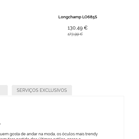
Longchamp LO685S
130,49 €
173,99 €
SERVIÇOS EXCLUSIVOS
o
quem gosta de andar na moda, os óculos mais trendy