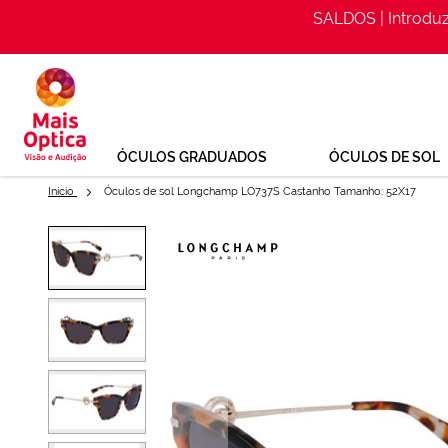
SALDOS | Introdu
Ir
para
o
Conteúdo
ÓCULOS GRADUADOS
ÓCULOS DE SOL
Início
Óculos de sol Longchamp LO737S Castanho Tamanho: 52X17
Saltar
para
Óculos de sol Longchamp LO7
o
final
Ref: 155737144
da
Galeria
de
imagens