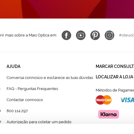
ir mais sobre a Mais Optica em:
#oteuol
AJUDA
MARCAR CONSULT
LOCALIZAR A LOJA
Conversa connosco e esclarece as tuas dúvidas
s
FAQ - Perguntas Frequentes
Métodos de Pagamen
Contactar connosco
p
800 114 297
r
Autorização para coletar um pedido
Formulário para acompanhante autorizado de