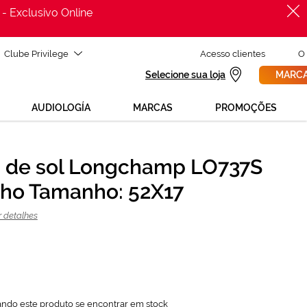
 - Exclusivo Online
Clube Privilege
Acesso clientes
O
Selecione sua loja
MARCA
AUDIOLOGÍA
MARCAS
PROMOÇÕES
 de sol Longchamp LO737S
PROCURAR
143,55 €
ho Tamanho: 52X17
191,40 €
r detalhes
ando este produto se encontrar em stock