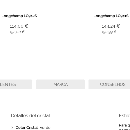
Longchamp LO742S
Longchamp LO741S
114,00 €
143,24 €
152,00 €
190,99 €
LENTES
MARCA
CONSELHOS
Detalles del cristal
Estil
Para 
Color Cristal:
Verde