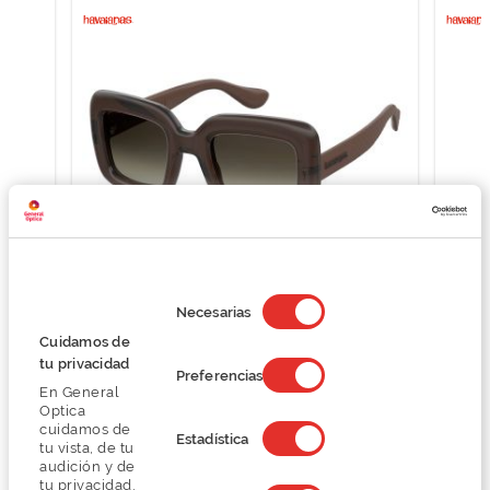
Selección
de
Havaianas LAGOINHA
Necesarias
consentimiento
66,00 €
Cuidamos de
88,00 €
tu privacidad
Preferencias
En General
Optica
cuidamos de
Estadística
tu vista, de tu
audición y de
tu privacidad,