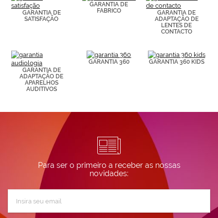
de páginas
GARANTIA DE
FABRICO
visitadas).
GARANTIA DE
GARANTIA DE
SATISFAÇÃO
ADAPTAÇÃO DE
Puedes
LENTES DE
consultar más
CONTACTO
información en
nuestra
Política de
Cookies.
GARANTIA 360
GARANTIA 360 KIDS
GARANTIA DE
ADAPTAÇÃO DE
APARELHOS
AUDITIVOS
Para ser o primeiro a receber as nossas
novidades:
Subscreva
a
nossa
Newsletter: