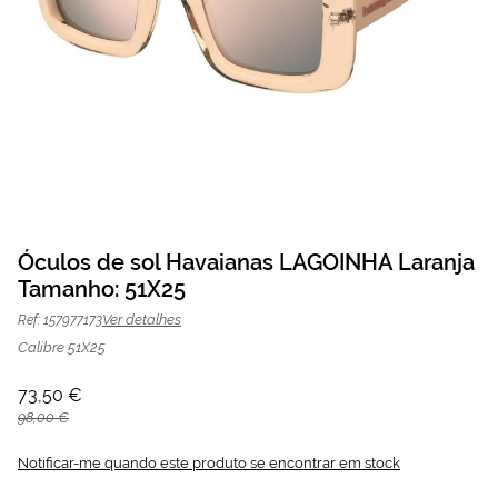
Saltar
para
Óculos de sol Havaianas LAGOINHA Laranja
o
Tamanho: 51X25
Óculos de sol Havaianas LAGOINHA
73,50 €
início
da
98,00 €
Laranja | Mais Optica
Ver detalhes
Ref: 157977173
Galeria
de
Calibre 51X25
imagens
73,50 €
98,00 €
Notificar-me quando este produto se encontrar em stock